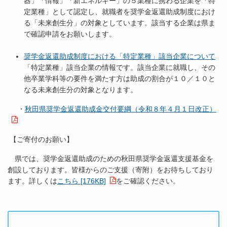
器」「情報」「新エネルギー」の５業種に携わる企業を「特
定業種」として認定し、就職者を奨学金返還助成制度におけ
る「未来創生分」の対象としています。該当する企業は県ま
で確認申請をお願いします。
奨学金返還助成制度における「特定業種」該当企業について
「特定業種」該当企業の情報です。該当企業に就職し、その
他卒業学科等の要件を満たす方は助成の割合が１０／１０と
なる未来創生分の対象となります。
・
秋田県奨学金返還助成金交付要綱（令和８年４月１日改正）
【ご寄付のお願い】
県では、奨学金返還助成のための秋田県奨学金返還支援基金を
創設しております。皆様からのご支援（寄附）をお待ちしており
ます。詳しくは
こちら [176KB]
をご確認ください。