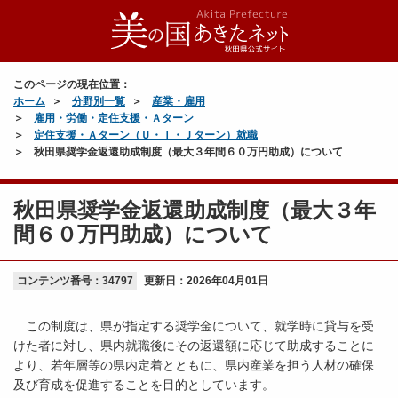
このページの現在位置：
ホーム
分野別一覧
産業・雇用
雇用・労働・定住支援・Ａターン
定住支援・Ａターン（Ｕ・Ｉ・Ｊターン）就職
秋田県奨学金返還助成制度（最大３年間６０万円助成）について
秋田県奨学金返還助成制度（最大３年
間６０万円助成）について
コンテンツ番号：34797
更新日：
2026年04月01日
この制度は、県が指定する奨学金について、就学時に貸与を受
けた者に対し、県内就職後にその返還額に応じて助成することに
より、若年層等の県内定着とともに、県内産業を担う人材の確保
及び育成を促進することを目的としています。