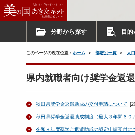
分野から探す
目的
このページの現在位置：
ホーム
部署別一覧
人
県内就職者向け奨学金返還
秋田県奨学金返還助成の交付申請について
[
2
秋田県奨学金返還助成制度（最大３年間６０
令和８年度奨学金返還助成の認定申請受付に