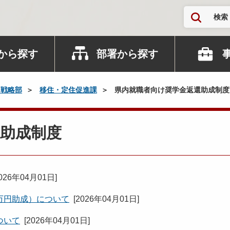
検索
から探す
部署から探す
口戦略部
移住・定住促進課
県内就職者向け奨学金返還助成制度
助成制度
026年04月01日
]
万円助成）について
[
2026年04月01日
]
ついて
[
2026年04月01日
]