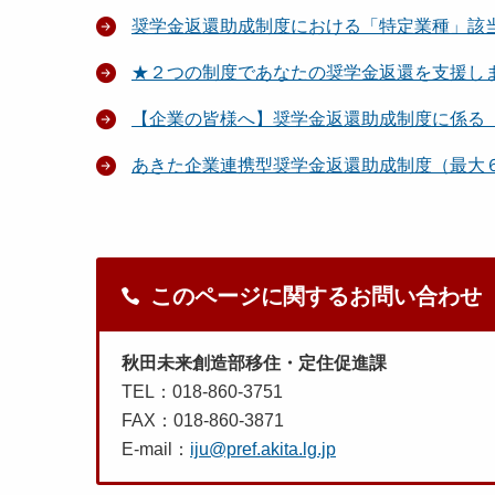
奨学金返還助成制度における「特定業種」該
★２つの制度であなたの奨学金返還を支援し
【企業の皆様へ】奨学金返還助成制度に係る
あきた企業連携型奨学金返還助成制度（最大
このページに関するお問い合わせ
秋田未来創造部移住・定住促進課
TEL：018-860-3751
FAX：018-860-3871
E-mail：
iju@pref.akita.lg.jp