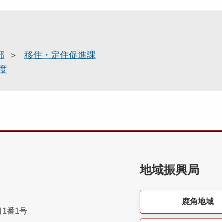
部
移住・定住促進課
度
地域振興局
鹿角地域
目1番1号