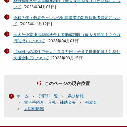
秋田県奨学金返還助成制度（最大３年間６０万円助成）につ
いて
[
2026年04月01日
]
令和７年度若者チャレンジ応援事業の新規採択者決定につい
て
[
2025年11月12日
]
あきた企業連携型奨学金返還助成制度（最大６年間１２０万
円助成）について
[
2023年04月01日
]
【秋田への移住で最大１００万円＋子育て世帯加算！】移住
支援金制度について
[
2023年03月15日
]
このページの現在位置
ホーム
分野別一覧
県政情報
電子手続き・入札・補助金等
補助金
人口戦略部