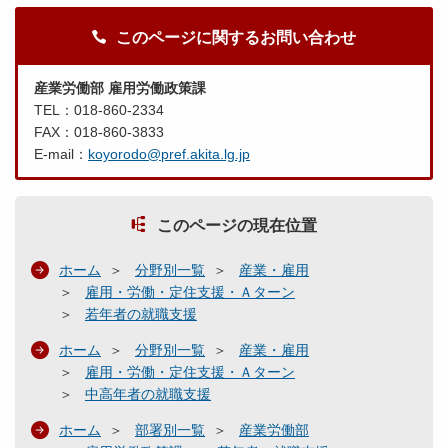
このページに関するお問い合わせ
産業労働部 雇用労働政策課
TEL：018-860-2334
FAX：018-860-3833
E-mail：
koyorodo@pref.akita.lg.jp
このページの現在位置
ホーム
分野別一覧
産業・雇用
雇用・労働・定住支援・Ａターン
若年者の就職支援
ホーム
分野別一覧
産業・雇用
雇用・労働・定住支援・Ａターン
中高年者の就職支援
ホーム
部署別一覧
産業労働部