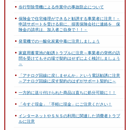
歩行型除雪機による作業中の事故防止について
保険金で住宅修理ができると勧誘する事業者に注意！－
申請サポートを受ける前に、損害保険会社に連絡を 保
険金の請求は、加入者ご自身で！！－
発電機での一酸化炭素中毒に注意しましょう
家庭用蓄電池の勧誘トラブルに注意～事業者の突然の訪
問を受けてもその場で契約はせずによく検討しましょう
～
「アナログ回線に戻しませんか」という電話勧誘に注意
～アナログ回線に戻す契約のはずがサポート契約に～
一方的に送り付けられた商品は直ちに処分可能に！！
「今すぐ現金」「手軽に現金」にご注意ください！
インターネットやＳＮＳの利用に関連した消費者トラブ
ルに注意