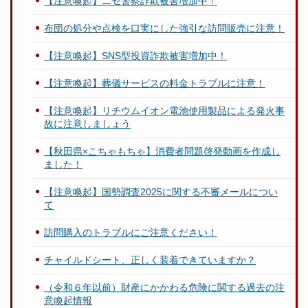
【注意喚起】ニセ警察詐欺被害増加中！
布団の処分や点検を口実にした強引な訪問販売に注意！
【注意喚起】SNS型投資詐欺被害増加中！
【注意喚起】葬儀サービスの料金トラブルに注意！
【注意喚起】リチウムイオン電池使用製品による発火事
故に注意しましょう
【秋田県×こちゃもちゃ】消費者問題啓発動画を作成し
ました！
【注意喚起】国勢調査2025に関する不審メールについ
て
訪問購入のトラブルにご注意ください！
チャイルドシート、正しく装着できていますか？
（令和６年以前）財産にかかわる危険に関する過去の注
意喚起情報