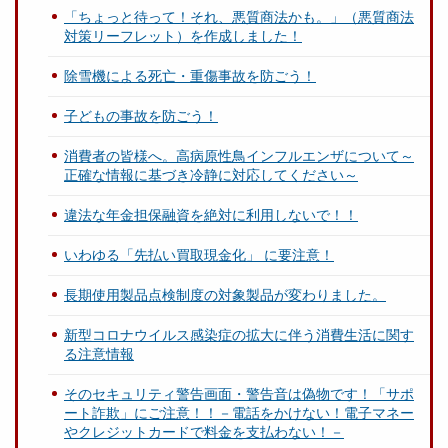
「ちょっと待って！それ、悪質商法かも。」（悪質商法
対策リーフレット）を作成しました！
除雪機による死亡・重傷事故を防ごう！
子どもの事故を防ごう！
消費者の皆様へ。高病原性鳥インフルエンザについて～
正確な情報に基づき冷静に対応してください～
違法な年金担保融資を絶対に利用しないで！！
いわゆる「先払い買取現金化」 に要注意！
長期使用製品点検制度の対象製品が変わりました。
新型コロナウイルス感染症の拡大に伴う消費生活に関す
る注意情報
そのセキュリティ警告画面・警告音は偽物です！「サポ
ート詐欺」にご注意！！－電話をかけない！電子マネー
やクレジットカードで料金を支払わない！－