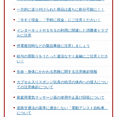
一方的に送り付けられた商品は直ちに処分可能に！！
「今すぐ現金」「手軽に現金」にご注意ください！
インターネットやＳＮＳの利用に関連した消費者トラブ
ルに注意
停電復旧時などの製品事故に注意しましょう
給与の買取りをうたった違法なヤミ金融にご注意くださ
い！
生命・身体にかかわる危険に関する注意喚起情報
カプセル入りスポンジ玩具の幼児の体内への侵入につい
ての注意喚起について
家庭用電気マッサージ器の使用中止及び回収について
道路交通法の基準に適合しない「電動アシスト自転車」
について