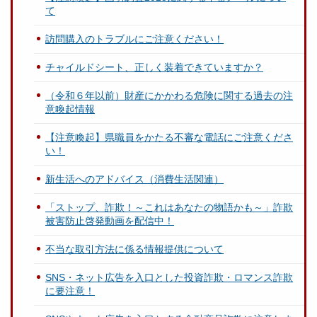
て
訪問購入のトラブルにご注意ください！
チャイルドシート、正しく装着できていますか？
（令和６年以前）財産にかかわる危険に関する過去の注
意喚起情報
【注意喚起】県職員をかたる不審な電話にご注意くださ
い！
新生活へのアドバイス（消費生活関連）
「ストップ、詐欺！～これはあなたの物語かも～」詐欺
被害防止啓発動画を配信中！
不当な取引方法に係る情報提供について
SNS・ネット広告を入口とした投資詐欺・ロマンス詐欺
に要注意！