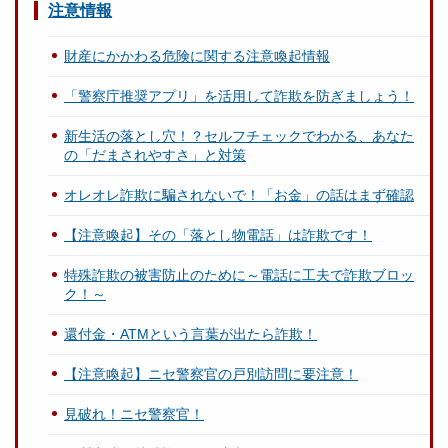
注意情報
財産にかかわる危険に関する注意喚起情報
「警察庁推奨アプリ」を活用して詐欺を防ぎましょう！
新生活の落とし穴！？セルフチェックでわかる、あなた
の「だまされやすさ」と対策
オレオレ詐欺に騙されないで！「お金」の話はまず確認
【注意喚起】その「落とし物電話」は詐欺です！
特殊詐欺の被害防止のために～電話に工夫で詐欺ブロッ
ク！～
還付金・ATMという言葉が出たら詐欺！
【注意喚起】ニセ警察官の戸別訪問に要注意！
見破れ！ニセ警察官！