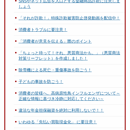
SNSやネット広告を入口とする金融商品詐欺に注意しま
しょう
「それが詐欺！」特殊詐欺被害防止啓発動画を配信中！
消費者トラブルに要注意！
「消費者が意見を伝える」際のポイント
「ちょっと待って！それ、悪質商法かも。」（悪質商法
対策リーフレット）を作成しました！
除雪機による死亡・重傷事故を防ごう！
子どもの事故を防ごう！
消費者の皆様へ。高病原性鳥インフルエンザについて～
正確な情報に基づき冷静に対応してください～
違法な年金担保融資を絶対に利用しないで！！
いわゆる「先払い買取現金化」 に要注意！