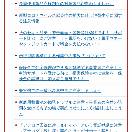
長期使用製品点検制度の対象製品が変わりました。
新型コロナウイルス感染症の拡大に伴う消費生活に関す
る注意情報
そのセキュリティ警告画面・警告音は偽物です！「サポ
ート詐欺」にご注意！！－電話をかけない！電子マネー
やクレジットカードで料金を支払わない！－
歩行型除雪機による作業中の事故防止について
保険金で住宅修理ができると勧誘する事業者に注意！－
申請サポートを受ける前に、損害保険会社に連絡を 保
険金の請求は、加入者ご自身で！！－
発電機での一酸化炭素中毒に注意しましょう
家庭用蓄電池の勧誘トラブルに注意～事業者の突然の訪
問を受けてもその場で契約はせずによく検討しましょう
～
「アナログ回線に戻しませんか」という電話勧誘に注意
～アナログ回線に戻す契約のはずがサポート契約に～