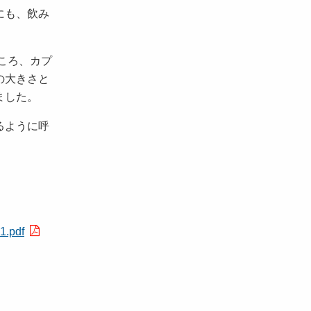
にも、飲み
ころ、カプ
の大きさと
ました。
るように呼
1.pdf