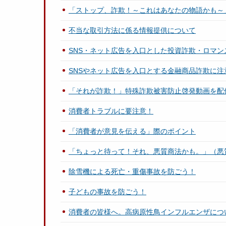
「ストップ、詐欺！～これはあなたの物語かも～
不当な取引方法に係る情報提供について
SNS・ネット広告を入口とした投資詐欺・ロマン
SNSやネット広告を入口とする金融商品詐欺に注
「それが詐欺！」特殊詐欺被害防止啓発動画を配
消費者トラブルに要注意！
「消費者が意見を伝える」際のポイント
「ちょっと待って！それ、悪質商法かも。」（悪
除雪機による死亡・重傷事故を防ごう！
子どもの事故を防ごう！
消費者の皆様へ。高病原性鳥インフルエンザにつ