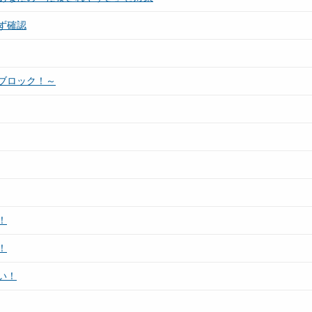
ず確認
ブロック！～
！
！
い！