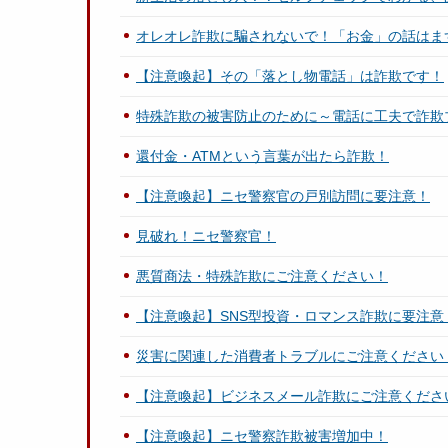
オレオレ詐欺に騙されないで！「お金」の話はま
【注意喚起】その「落とし物電話」は詐欺です！
特殊詐欺の被害防止のために～電話に工夫で詐欺
還付金・ATMという言葉が出たら詐欺！
【注意喚起】ニセ警察官の戸別訪問に要注意！
見破れ！ニセ警察官！
悪質商法・特殊詐欺にご注意ください！
【注意喚起】SNS型投資・ロマンス詐欺に要注意
災害に関連した消費者トラブルにご注意ください
【注意喚起】ビジネスメール詐欺にご注意くださ
【注意喚起】ニセ警察詐欺被害増加中！