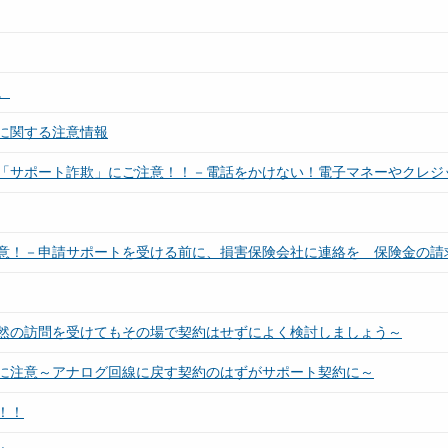
。
に関する注意情報
「サポート詐欺」にご注意！！－電話をかけない！電子マネーやクレジ
意！－申請サポートを受ける前に、損害保険会社に連絡を 保険金の請
然の訪問を受けてもその場で契約はせずによく検討しましょう～
に注意～アナログ回線に戻す契約のはずがサポート契約に～
！！