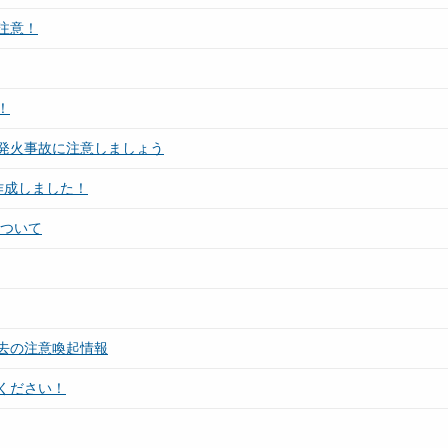
注意！
！
発火事故に注意しましょう
作成しました！
について
去の注意喚起情報
ください！