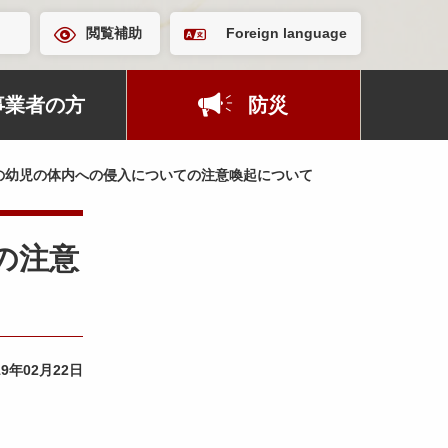
閲覧補助
Foreign language
事業者の方
防災
の幼児の体内への侵入についての注意喚起について
の注意
19年02月22日