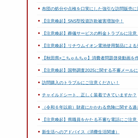
布団の処分や点検を口実にした強引な訪問販売に
【注意喚起】SNS型投資詐欺被害増加中！
【注意喚起】葬儀サービスの料金トラブルに注意
【注意喚起】リチウムイオン電池使用製品による
【秋田県×こちゃもちゃ】消費者問題啓発動画を
【注意喚起】国勢調査2025に関する不審メール
訪問購入のトラブルにご注意ください！
チャイルドシート、正しく装着できていますか？
（令和６年以前）財産にかかわる危険に関する過
【注意喚起】県職員をかたる不審な電話にご注意
新生活へのアドバイス（消費生活関連）