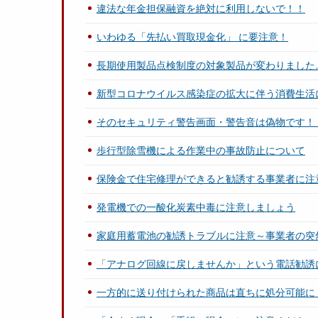
違法な年金担保融資を絶対に利用しないで！！
いわゆる「先払い買取現金化」 に要注意！
長期使用製品点検制度の対象製品が変わりました
新型コロナウイルス感染症の拡大に伴う消費生活
そのセキュリティ警告画面・警告音は偽物です！
歩行型除雪機による作業中の事故防止について
保険金で住宅修理ができると勧誘する事業者に注
発電機での一酸化炭素中毒に注意しましょう
家庭用蓄電池の勧誘トラブルに注意～事業者の突
「アナログ回線に戻しませんか」という電話勧誘
一方的に送り付けられた商品は直ちに処分可能に