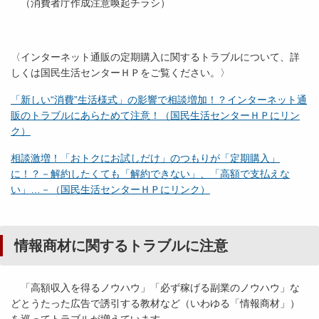
（消費者庁作成注意喚起チラシ）
〈インターネット通販の定期購入に関するトラブルについて、詳
しくは国民生活センターＨＰをご覧ください。〉
「新しい“消費”生活様式」の影響で相談増加！？インターネット通
販のトラブルにあらためて注意！（国民生活センターＨＰにリン
ク）
相談激増！「おトクにお試しだけ」のつもりが「定期購入」
に！？－解約したくても「解約できない」、「高額で支払えな
い」…－（国民生活センターＨＰにリンク）
情報商材に関するトラブルに注意
「高額収入を得るノウハウ」「必ず稼げる副業のノウハウ」な
どとうたった広告で誘引する教材など（いわゆる「情報商材」）