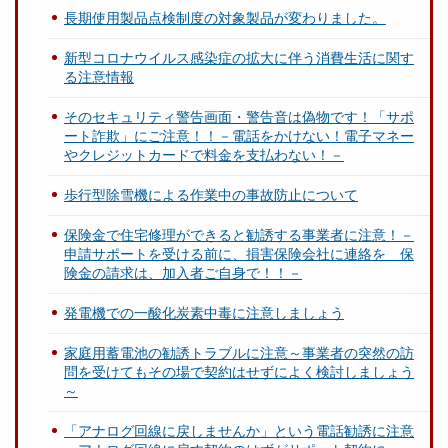
長期使用製品点検制度の対象製品が変わりました。
新型コロナウイルス感染症の拡大に伴う消費生活に関す
る注意情報
そのセキュリティ警告画面・警告音は偽物です！「サポ
ート詐欺」にご注意！！－電話をかけない！電子マネー
やクレジットカードで料金を支払わない！－
歩行型除雪機による作業中の事故防止について
保険金で住宅修理ができると勧誘する事業者に注意！－
申請サポートを受ける前に、損害保険会社に連絡を 保
険金の請求は、加入者ご自身で！！－
発電機での一酸化炭素中毒に注意しましょう
家庭用蓄電池の勧誘トラブルに注意～事業者の突然の訪
問を受けてもその場で契約はせずによく検討しましょう
～
「アナログ回線に戻しませんか」という電話勧誘に注意