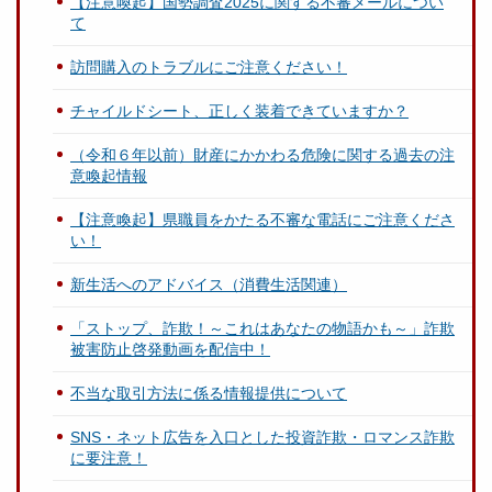
【注意喚起】国勢調査2025に関する不審メールについ
て
訪問購入のトラブルにご注意ください！
チャイルドシート、正しく装着できていますか？
（令和６年以前）財産にかかわる危険に関する過去の注
意喚起情報
【注意喚起】県職員をかたる不審な電話にご注意くださ
い！
新生活へのアドバイス（消費生活関連）
「ストップ、詐欺！～これはあなたの物語かも～」詐欺
被害防止啓発動画を配信中！
不当な取引方法に係る情報提供について
SNS・ネット広告を入口とした投資詐欺・ロマンス詐欺
に要注意！