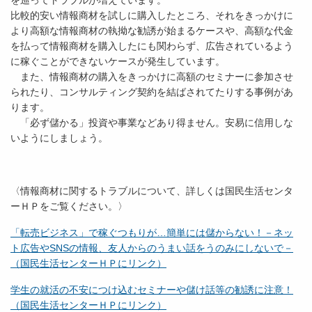
を巡ってトラブルが増えています。
比較的安い情報商材を試しに購入したところ、それをきっかけに
より高額な情報商材の執拗な勧誘が始まるケースや、高額な代金
を払って情報商材を購入したにも関わらず、広告されているよう
に稼ぐことができないケースが発生しています。
また、情報商材の購入をきっかけに高額のセミナーに参加させ
られたり、コンサルティング契約を結ばされてたりする事例があ
ります。
「必ず儲かる」投資や事業などあり得ません。安易に信用しな
いようにしましょう。
〈情報商材に関するトラブルについて、詳しくは国民生活センタ
ーＨＰをご覧ください。〉
「転売ビジネス」で稼ぐつもりが…簡単には儲からない！－ネッ
ト広告やSNSの情報、友人からのうまい話をうのみにしないで－
（国民生活センターＨＰにリンク）
学生の就活の不安につけ込むセミナーや儲け話等の勧誘に注意！
（国民生活センターＨＰにリンク）