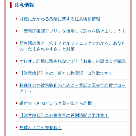
注意情報
財産にかかわる危険に関する注意喚起情報
「警察庁推奨アプリ」を活用して詐欺を防ぎましょう！
新生活の落とし穴！？セルフチェックでわかる、あなた
の「だまされやすさ」と対策
オレオレ詐欺に騙されないで！「お金」の話はまず確認
【注意喚起】その「落とし物電話」は詐欺です！
特殊詐欺の被害防止のために～電話に工夫で詐欺ブロッ
ク！～
還付金・ATMという言葉が出たら詐欺！
【注意喚起】ニセ警察官の戸別訪問に要注意！
見破れ！ニセ警察官！