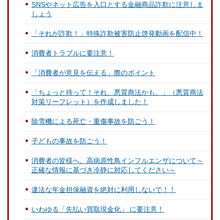
SNSやネット広告を入口とする金融商品詐欺に注意しま
しょう
「それが詐欺！」特殊詐欺被害防止啓発動画を配信中！
消費者トラブルに要注意！
「消費者が意見を伝える」際のポイント
「ちょっと待って！それ、悪質商法かも。」（悪質商法
対策リーフレット）を作成しました！
除雪機による死亡・重傷事故を防ごう！
子どもの事故を防ごう！
消費者の皆様へ。高病原性鳥インフルエンザについて～
正確な情報に基づき冷静に対応してください～
違法な年金担保融資を絶対に利用しないで！！
いわゆる「先払い買取現金化」 に要注意！