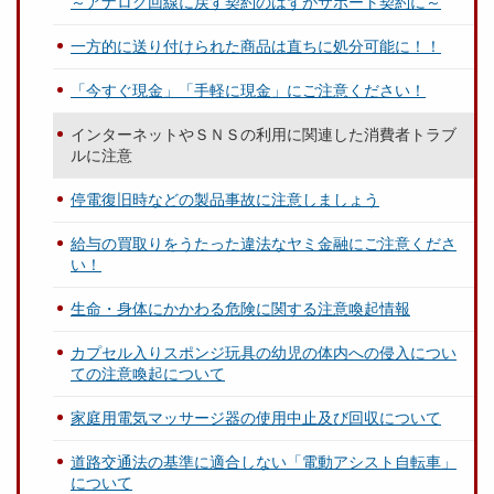
～アナログ回線に戻す契約のはずがサポート契約に～
一方的に送り付けられた商品は直ちに処分可能に！！
「今すぐ現金」「手軽に現金」にご注意ください！
インターネットやＳＮＳの利用に関連した消費者トラブ
ルに注意
停電復旧時などの製品事故に注意しましょう
給与の買取りをうたった違法なヤミ金融にご注意くださ
い！
生命・身体にかかわる危険に関する注意喚起情報
カプセル入りスポンジ玩具の幼児の体内への侵入につい
ての注意喚起について
家庭用電気マッサージ器の使用中止及び回収について
道路交通法の基準に適合しない「電動アシスト自転車」
について