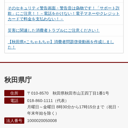
そのセキュリティ警告画面・警告音は偽物です！「サポート詐
欺」にご注意！！－電話をかけない！電子マネーやクレジット
カードで料金を支払わない！－
災害に関連した消費者トラブルにご注意ください！
【秋田県×こちゃもちゃ】消費者問題啓発動画を作成しまし
た！
秋田県庁
住所
〒010-8570 秋田県秋田市山王四丁目1番1号
電話
018-860-1111（代表）
月曜日～金曜日 8時30分から17時15分まで
（祝日・
年末年始を除く）
法人番号
1000020050008