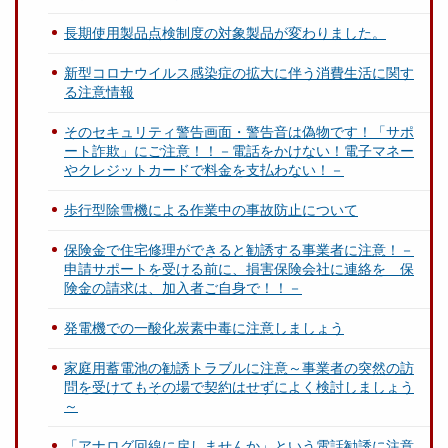
長期使用製品点検制度の対象製品が変わりました。
新型コロナウイルス感染症の拡大に伴う消費生活に関す
る注意情報
そのセキュリティ警告画面・警告音は偽物です！「サポ
ート詐欺」にご注意！！－電話をかけない！電子マネー
やクレジットカードで料金を支払わない！－
歩行型除雪機による作業中の事故防止について
保険金で住宅修理ができると勧誘する事業者に注意！－
申請サポートを受ける前に、損害保険会社に連絡を 保
険金の請求は、加入者ご自身で！！－
発電機での一酸化炭素中毒に注意しましょう
家庭用蓄電池の勧誘トラブルに注意～事業者の突然の訪
問を受けてもその場で契約はせずによく検討しましょう
～
「アナログ回線に戻しませんか」という電話勧誘に注意