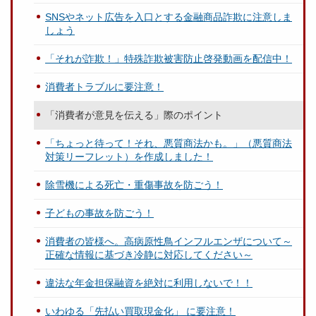
SNSやネット広告を入口とする金融商品詐欺に注意しま
しょう
「それが詐欺！」特殊詐欺被害防止啓発動画を配信中！
消費者トラブルに要注意！
「消費者が意見を伝える」際のポイント
「ちょっと待って！それ、悪質商法かも。」（悪質商法
対策リーフレット）を作成しました！
除雪機による死亡・重傷事故を防ごう！
子どもの事故を防ごう！
消費者の皆様へ。高病原性鳥インフルエンザについて～
正確な情報に基づき冷静に対応してください～
違法な年金担保融資を絶対に利用しないで！！
いわゆる「先払い買取現金化」 に要注意！