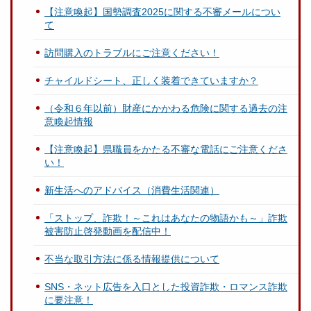
【注意喚起】国勢調査2025に関する不審メールについ
て
訪問購入のトラブルにご注意ください！
チャイルドシート、正しく装着できていますか？
（令和６年以前）財産にかかわる危険に関する過去の注
意喚起情報
【注意喚起】県職員をかたる不審な電話にご注意くださ
い！
新生活へのアドバイス（消費生活関連）
「ストップ、詐欺！～これはあなたの物語かも～」詐欺
被害防止啓発動画を配信中！
不当な取引方法に係る情報提供について
SNS・ネット広告を入口とした投資詐欺・ロマンス詐欺
に要注意！