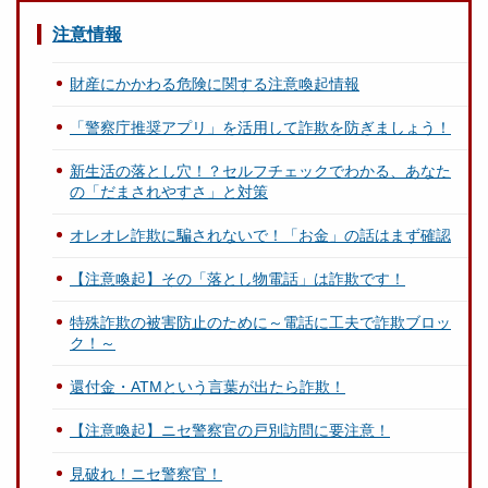
注意情報
財産にかかわる危険に関する注意喚起情報
「警察庁推奨アプリ」を活用して詐欺を防ぎましょう！
新生活の落とし穴！？セルフチェックでわかる、あなた
の「だまされやすさ」と対策
オレオレ詐欺に騙されないで！「お金」の話はまず確認
【注意喚起】その「落とし物電話」は詐欺です！
特殊詐欺の被害防止のために～電話に工夫で詐欺ブロッ
ク！～
還付金・ATMという言葉が出たら詐欺！
【注意喚起】ニセ警察官の戸別訪問に要注意！
見破れ！ニセ警察官！