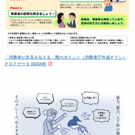
「消費者が意見を伝える」際のポイント（消費者庁作成チラシ）
ＰＤＦデータ [665KB]