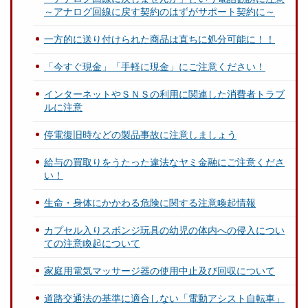
～アナログ回線に戻す契約のはずがサポート契約に～
一方的に送り付けられた商品は直ちに処分可能に！！
「今すぐ現金」「手軽に現金」にご注意ください！
インターネットやＳＮＳの利用に関連した消費者トラブ
ルに注意
停電復旧時などの製品事故に注意しましょう
給与の買取りをうたった違法なヤミ金融にご注意くださ
い！
生命・身体にかかわる危険に関する注意喚起情報
カプセル入りスポンジ玩具の幼児の体内への侵入につい
ての注意喚起について
家庭用電気マッサージ器の使用中止及び回収について
道路交通法の基準に適合しない「電動アシスト自転車」