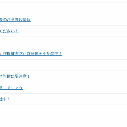
去の注意喚起情報
ください！
」詐欺被害防止啓発動画を配信中！
ス詐欺に要注意！
意しましょう
信中！