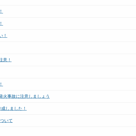
！
！
い！
注意！
！
発火事故に注意しましょう
作成しました！
について