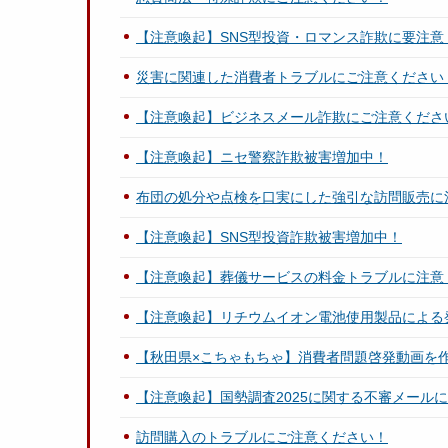
【注意喚起】SNS型投資・ロマンス詐欺に要注意
災害に関連した消費者トラブルにご注意ください
【注意喚起】ビジネスメール詐欺にご注意くださ
【注意喚起】ニセ警察詐欺被害増加中！
布団の処分や点検を口実にした強引な訪問販売に
【注意喚起】SNS型投資詐欺被害増加中！
【注意喚起】葬儀サービスの料金トラブルに注意
【注意喚起】リチウムイオン電池使用製品による
【秋田県×こちゃもちゃ】消費者問題啓発動画を
【注意喚起】国勢調査2025に関する不審メール
訪問購入のトラブルにご注意ください！