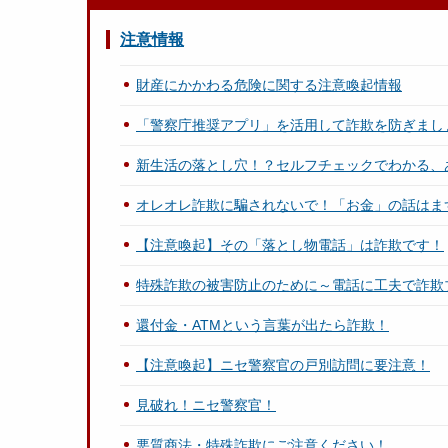
注意情報
財産にかかわる危険に関する注意喚起情報
「警察庁推奨アプリ」を活用して詐欺を防ぎまし
新生活の落とし穴！？セルフチェックでわかる、
オレオレ詐欺に騙されないで！「お金」の話はま
【注意喚起】その「落とし物電話」は詐欺です！
特殊詐欺の被害防止のために～電話に工夫で詐欺
還付金・ATMという言葉が出たら詐欺！
【注意喚起】ニセ警察官の戸別訪問に要注意！
見破れ！ニセ警察官！
悪質商法・特殊詐欺にご注意ください！