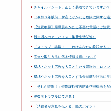
チャイルドシート、正しく装着できていますか？
（令和６年以前）財産にかかわる危険に関する過
【注意喚起】県職員をかたる不審な電話にご注意
新生活へのアドバイス（消費生活関連）
「ストップ、詐欺！～これはあなたの物語かも～
不当な取引方法に係る情報提供について
SNS・ネット広告を入口とした投資詐欺・ロマン
SNSやネット広告を入口とする金融商品詐欺に注
「それが詐欺！」特殊詐欺被害防止啓発動画を配
消費者トラブルに要注意！
「消費者が意見を伝える」際のポイント