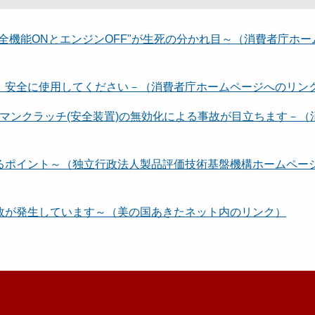
全機能ONとエンジンOFF"が生死の分かれ目～（消費者庁ホー
、安全に使用してください－（消費者庁ホームページへのリン
ドマンクラッチ(安全装置)の無効化による事故が目立ちます－（
るポイント～（独立行政法人製品評価技術基盤機構ホームペー
故が発生しています～（美の国あきたネット内のリンク）