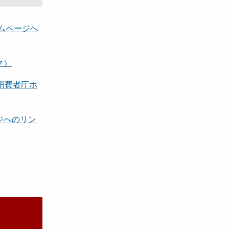
ムページへ
ク）
消費者庁ホ
ジへのリン