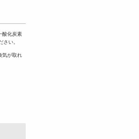
一酸化炭素
ださい。
換気が取れ