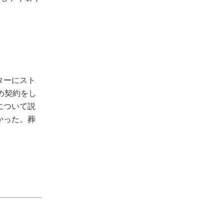
ターにスト
め契約をし
について説
かった。葬