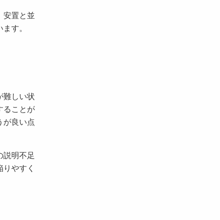
、安置と並
います。
が難しい状
することが
うが良い点
の説明不足
陥りやすく