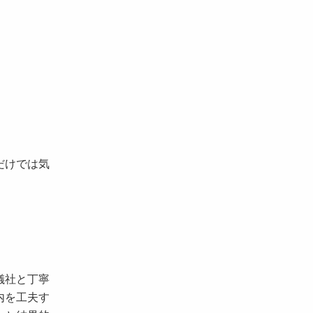
だけでは気
儀社と丁寧
内を工夫す