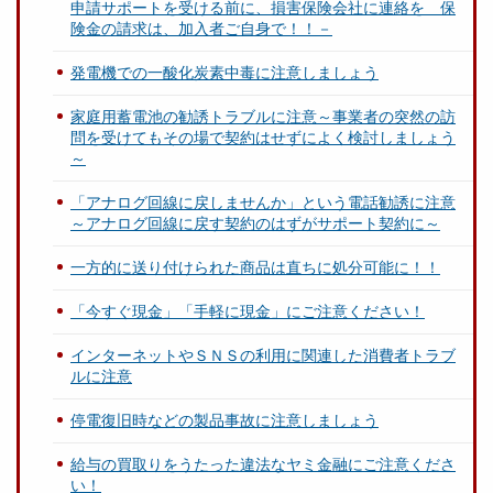
申請サポートを受ける前に、損害保険会社に連絡を 保
険金の請求は、加入者ご自身で！！－
発電機での一酸化炭素中毒に注意しましょう
家庭用蓄電池の勧誘トラブルに注意～事業者の突然の訪
問を受けてもその場で契約はせずによく検討しましょう
～
「アナログ回線に戻しませんか」という電話勧誘に注意
～アナログ回線に戻す契約のはずがサポート契約に～
一方的に送り付けられた商品は直ちに処分可能に！！
「今すぐ現金」「手軽に現金」にご注意ください！
インターネットやＳＮＳの利用に関連した消費者トラブ
ルに注意
停電復旧時などの製品事故に注意しましょう
給与の買取りをうたった違法なヤミ金融にご注意くださ
い！