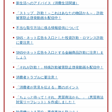
新生活へのアドバイス（消費生活関連）
「ストップ、詐欺！～これはあなたの物語かも～」詐欺
被害防止啓発動画を配信中！
不当な取引方法に係る情報提供について
SNS・ネット広告を入口とした投資詐欺・ロマンス詐欺
に要注意！
SNSやネット広告を入口とする金融商品詐欺に注意しま
しょう
「それが詐欺！」特殊詐欺被害防止啓発動画を配信中！
消費者トラブルに要注意！
「消費者が意見を伝える」際のポイント
「ちょっと待って！それ、悪質商法かも。」（悪質商法
対策リーフレット）を作成しました！
除雪機による死亡・重傷事故を防ごう！