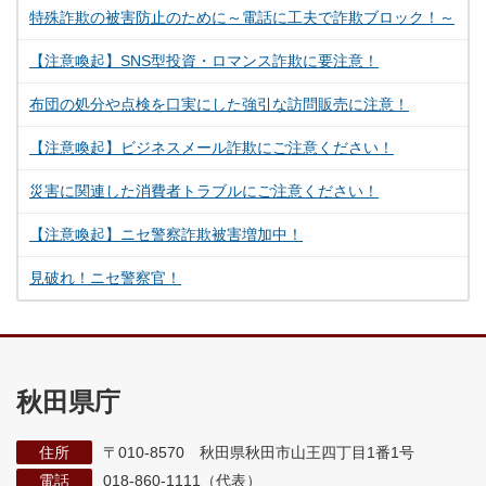
特殊詐欺の被害防止のために～電話に工夫で詐欺ブロック！～
【注意喚起】SNS型投資・ロマンス詐欺に要注意！
布団の処分や点検を口実にした強引な訪問販売に注意！
【注意喚起】ビジネスメール詐欺にご注意ください！
災害に関連した消費者トラブルにご注意ください！
【注意喚起】ニセ警察詐欺被害増加中！
見破れ！ニセ警察官！
秋田県庁
住所
〒010-8570 秋田県秋田市山王四丁目1番1号
電話
018-860-1111（代表）