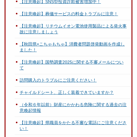
【注意喚起】SNS型投資詐欺被害増加中！
【注意喚起】葬儀サービスの料金トラブルに注意！
【注意喚起】リチウムイオン電池使用製品による発火事
故に注意しましょう
【秋田県×こちゃもちゃ】消費者問題啓発動画を作成し
ました！
【注意喚起】国勢調査2025に関する不審メールについ
て
訪問購入のトラブルにご注意ください！
チャイルドシート、正しく装着できていますか？
（令和６年以前）財産にかかわる危険に関する過去の注
意喚起情報
【注意喚起】県職員をかたる不審な電話にご注意くださ
い！