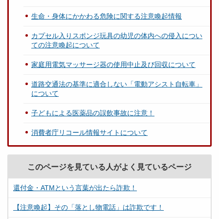
生命・身体にかかわる危険に関する注意喚起情報
カプセル入りスポンジ玩具の幼児の体内への侵入につい
ての注意喚起について
家庭用電気マッサージ器の使用中止及び回収について
道路交通法の基準に適合しない「電動アシスト自転車」
について
子どもによる医薬品の誤飲事故に注意！
消費者庁リコール情報サイトについて
このページを見ている人がよく見ているページ
還付金・ATMという言葉が出たら詐欺！
【注意喚起】その「落とし物電話」は詐欺です！