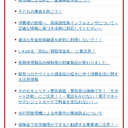
子どもの事故を防ごう！
消費者の皆様へ。高病原性鳥インフルエンザについて～
正確な情報に基づき冷静に対応してください～
違法な年金担保融資を絶対に利用しないで！！
いわゆる「先払い買取現金化」 に要注意！
長期使用製品点検制度の対象製品が変わりました。
新型コロナウイルス感染症の拡大に伴う消費生活に関す
る注意情報
そのセキュリティ警告画面・警告音は偽物です！「サポ
ート詐欺」にご注意！！－電話をかけない！電子マネー
やクレジットカードで料金を支払わない！－
歩行型除雪機による作業中の事故防止について
保険金で住宅修理ができると勧誘する事業者に注意！－