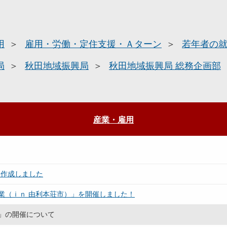
用
雇用・労働・定住支援・Ａターン
若年者の
局
秋田地域振興局
秋田地域振興局 総務企画部
産業・雇用
を作成しました
業（ｉｎ 由利本荘市）」を開催しました！
」の開催について