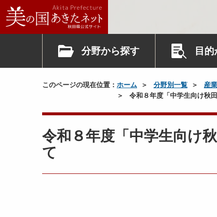
分野から探す
目的
このページの現在位置：
ホーム
分野別一覧
産
令和８年度「中学生向け秋田
令和８年度「中学生向け
て