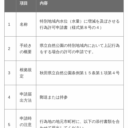
項目
内容
特別地域内水位（水量）に増減を及ぼさせる
1
名称
行為許可申請書（様式第８号の４）
手続き
県立自然公園の特別地域内において上記行為
2
の概要
をする場合の許可の申請です。
根拠規
3
秋田県立自然公園条例第１５条第１項第４号
定
申請届
4
郵送または持参
出方法
申請時
行為地の地元市町村に、以下の添付書類を合
5
の注意
わせて提出してください。