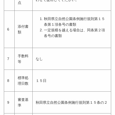
点
秋田県立自然公園条例施行規則第１５
条第１項各号の書類
添付書
6
一定規模を越える場合は、同条第２項
類
各号の書類
手数料
7
なし
等
標準処
8
１５日
理日数
審査基
9
秋田県立自然公園条例施行規則第１５条の２
準