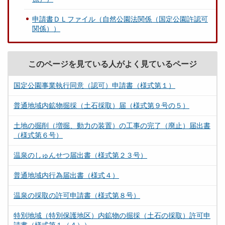
申請書ＤＬファイル（自然公園法関係（国定公園許認可
関係））
このページを見ている人がよく見ているページ
国定公園事業執行同意（認可）申請書（様式第１）
普通地域内鉱物掘採（土石採取）届（様式第９号の５）
土地の掘削（増掘、動力の装置）の工事の完了（廃止）届出書
（様式第６号）
温泉のしゅんせつ届出書（様式第２３号）
普通地域内行為届出書（様式４）
温泉の採取の許可申請書（様式第８号）
特別地域（特別保護地区）内鉱物の掘採（土石の採取）許可申