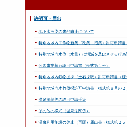
許認可・届出
地下水汚染の未然防止について
特別地域内工作物新築（改築、増築）許可申請書
特別地域内水位（水量）に増減を及ぼさせる行為
公園事業執行認可申請書（様式第１号）
特別地域内鉱物掘採（土石採取）許可申請書（様
特別地域内木竹伐採許可申請書（様式第８号の２
温泉掘削等の許可申請手続
その他の様式（温泉法関係）
温泉利用施設の休止（再開）届出書（様式第２５