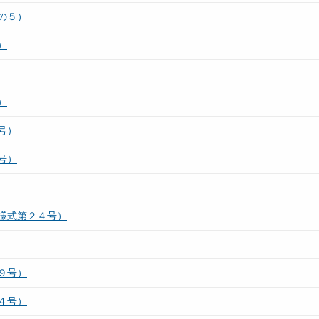
の５）
）
）
号）
号）
様式第２４号）
９号）
４号）