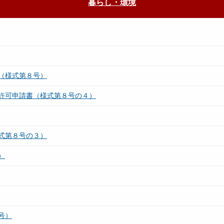
暮らし・環境
（様式第８号）
許可申請書（様式第８号の４）
式第８号の３）
）
号）