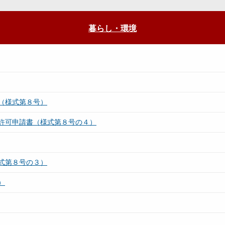
暮らし・環境
（様式第８号）
許可申請書（様式第８号の４）
式第８号の３）
）