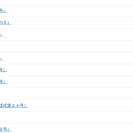
号）
の５）
）
）
号）
号）
様式第２４号）
９号）