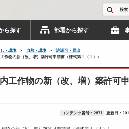
検索
から探す
部署から探す
らし・環境
自然・環境
許認可・届出
工作物の新（改、増）築許可申請書（様式第１（１））
内工作物の新（改、増）築許可
コンテンツ番号：2871
更新日：
20
工作物の新（改、増）築許可申請書（様式第１（１））