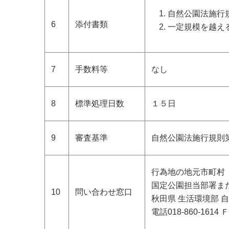
自然公園法施行
6
添付書類
一定規模を越え
7
手数料等
なし
8
標準処理日数
１５日
9
審査基準
自然公園法施行規則
行為地の地元市町村
国定公園担当部署ま
10
問い合わせ窓口
秋田県 生活環境部 
電話018-860-1614 Ｆ