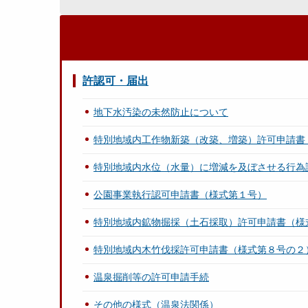
許認可・届出
地下水汚染の未然防止について
特別地域内工作物新築（改築、増築）許可申請書
特別地域内水位（水量）に増減を及ぼさせる行為
公園事業執行認可申請書（様式第１号）
特別地域内鉱物掘採（土石採取）許可申請書（様
特別地域内木竹伐採許可申請書（様式第８号の２
温泉掘削等の許可申請手続
その他の様式（温泉法関係）