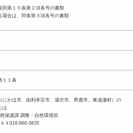
規則第１０条第２項各号の書類
る場合は、同条第３項各号の書類
第１１条
（にかほ市、由利本荘市、湯沢市、男鹿市、東成瀬村）の
たは
自然保護課 調整・自然環境班
ＡＸ018-860-3835