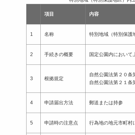
項目
内容
1
名称
特別地域（特別保護
2
手続きの概要
国定公園内において
自然公園法第２０条
3
根拠規定
自然公園法第２１条
4
申請届出方法
郵送または持参
5
申請時の注意点
行為地の地元市町村