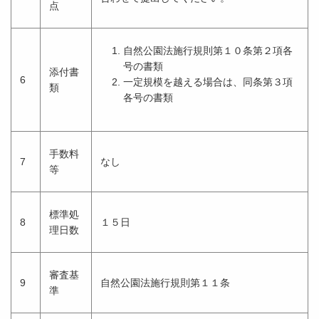
点
自然公園法施行規則第１０条第２項各
号の書類
添付書
6
一定規模を越える場合は、同条第３項
類
各号の書類
手数料
7
なし
等
標準処
8
１５日
理日数
審査基
9
自然公園法施行規則第１１条
準