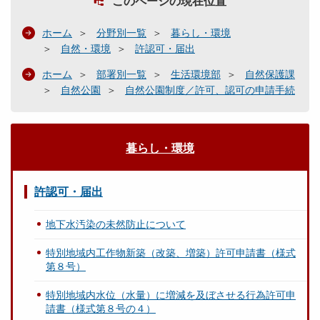
このページの現在位置
ホーム
分野別一覧
暮らし・環境
自然・環境
許認可・届出
ホーム
部署別一覧
生活環境部
自然保護課
自然公園
自然公園制度／許可、認可の申請手続
暮らし・環境
許認可・届出
地下水汚染の未然防止について
特別地域内工作物新築（改築、増築）許可申請書（様式
第８号）
特別地域内水位（水量）に増減を及ぼさせる行為許可申
請書（様式第８号の４）