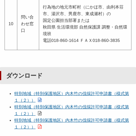
行為地の地元市町村（にかほ市、由利本荘
市、湯沢市、男鹿市、東成瀬村）の
問い合
国定公園担当部署または
10
わせ窓
秋田県 生活環境部 自然保護課 調整・自然環
口
境班
電話018-860-1614 ＦＡＸ018-860-3835
ダウンロード
特別地域（特別保護地区）内木竹の伐採許可申請書（様式第
１（２））
特別地域（特別保護地区）内木竹の伐採許可申請書（様式第
１（２））
特別地域（特別保護地区）内木竹の伐採許可申請書（様式第
１（２））