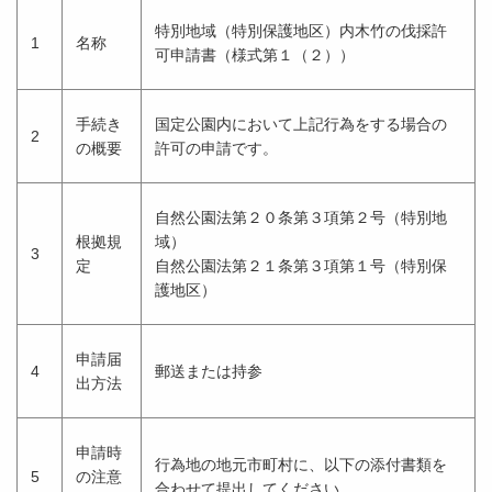
特別地域（特別保護地区）内木竹の伐採許
1
名称
可申請書（様式第１（２））
手続き
国定公園内において上記行為をする場合の
2
の概要
許可の申請です。
自然公園法第２０条第３項第２号（特別地
根拠規
域）
3
定
自然公園法第２１条第３項第１号（特別保
護地区）
申請届
4
郵送または持参
出方法
申請時
行為地の地元市町村に、以下の添付書類を
5
の注意
合わせて提出してください。