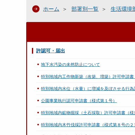
ホーム
部署別一覧
生活環境
許認可・届出
地下水汚染の未然防止について
特別地域内工作物新築（改築、増築）許可申請書
特別地域内水位（水量）に増減を及ぼさせる行為
公園事業執行認可申請書（様式第１号）
特別地域内鉱物掘採（土石採取）許可申請書（様
特別地域内木竹伐採許可申請書（様式第８号の２