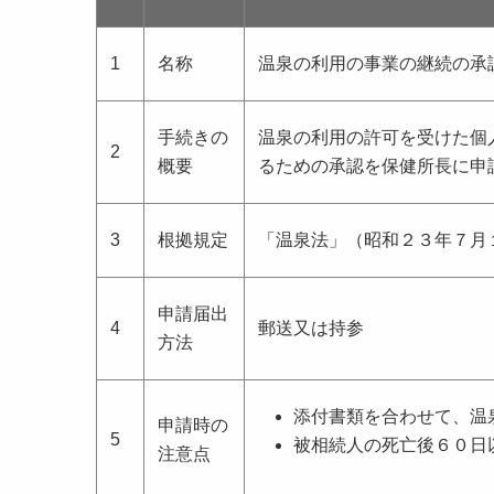
1
名称
温泉の利用の事業の継続の承
手続きの
温泉の利用の許可を受けた個
2
概要
るための承認を保健所長に申
3
根拠規定
「温泉法」（昭和２３年７月
申請届出
4
郵送又は持参
方法
添付書類を合わせて、温
申請時の
5
被相続人の死亡後６０日
注意点