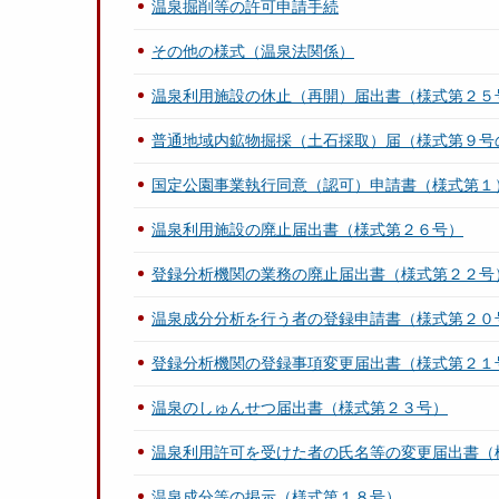
温泉掘削等の許可申請手続
その他の様式（温泉法関係）
温泉利用施設の休止（再開）届出書（様式第２５
普通地域内鉱物掘採（土石採取）届（様式第９号
国定公園事業執行同意（認可）申請書（様式第１
温泉利用施設の廃止届出書（様式第２６号）
登録分析機関の業務の廃止届出書（様式第２２号
温泉成分分析を行う者の登録申請書（様式第２０
登録分析機関の登録事項変更届出書（様式第２１
温泉のしゅんせつ届出書（様式第２３号）
温泉利用許可を受けた者の氏名等の変更届出書（
温泉成分等の掲示（様式第１８号）