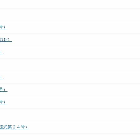
号）
の５）
）
）
号）
号）
様式第２４号）