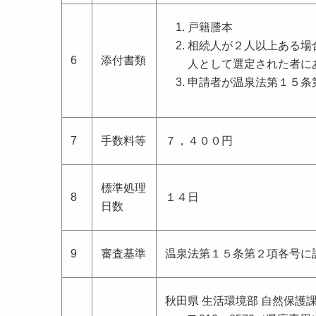
戸籍謄本
相続人が２人以上ある場
6
添付書類
人として選定された者に
申請者が温泉法第１５条
7
手数料等
７，４００円
標準処理
8
１４日
日数
9
審査基準
温泉法第１５条第２項各号に
秋田県 生活環境部 自然保護