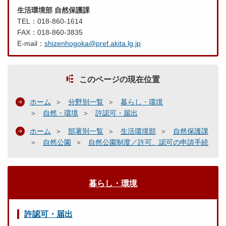
生活環境部 自然保護課
TEL：018-860-1614
FAX：018-860-3835
E-mail：
shizenhogoka@pref.akita.lg.jp
このページの現在位置
ホーム
分野別一覧
暮らし・環境
自然・環境
許認可・届出
ホーム
部署別一覧
生活環境部
自然保護課
自然公園
自然公園制度／許可、認可の申請手続
暮らし・環境
許認可・届出