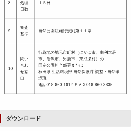
8
処理
１５日
日数
審査
9
自然公園法施行規則第１１条
基準
行為地の地元市町村（にかほ市、由利本荘
問い
市、湯沢市、男鹿市、東成瀬村）の
合わ
国定公園担当部署または
10
せ窓
秋田県 生活環境部 自然保護課 調整・自然環
口
境班
電話018-860-1612 ＦＡＸ018-860-3835
ダウンロード