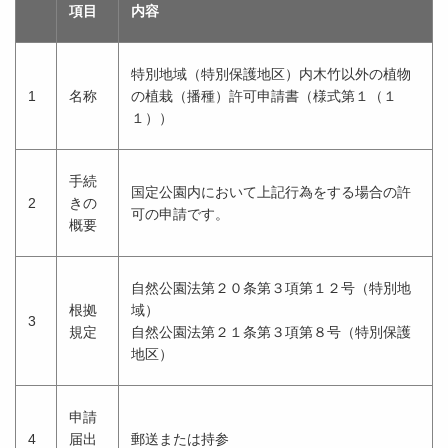
項目
内容
特別地域（特別保護地区）内木竹以外の植物
1
名称
の植栽（播種）許可申請書（様式第１（１
１））
手続
国定公園内において上記行為をする場合の許
2
きの
可の申請です。
概要
自然公園法第２０条第３項第１２号（特別地
根拠
域）
3
規定
自然公園法第２１条第３項第８号（特別保護
地区）
申請
4
届出
郵送または持参