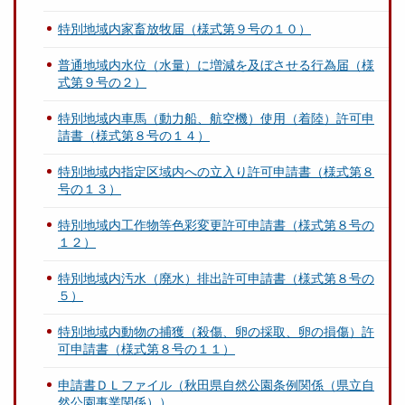
特別地域内家畜放牧届（様式第９号の１０）
普通地域内水位（水量）に増減を及ぼさせる行為届（様
式第９号の２）
特別地域内車馬（動力船、航空機）使用（着陸）許可申
請書（様式第８号の１４）
特別地域内指定区域内への立入り許可申請書（様式第８
号の１３）
特別地域内工作物等色彩変更許可申請書（様式第８号の
１２）
特別地域内汚水（廃水）排出許可申請書（様式第８号の
５）
特別地域内動物の捕獲（殺傷、卵の採取、卵の損傷）許
可申請書（様式第８号の１１）
申請書ＤＬファイル（秋田県自然公園条例関係（県立自
然公園事業関係））