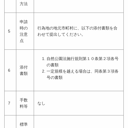
方法
申請
時の
行為地の地元市町村に、以下の添付書類を合
5
注意
わせて提出してください。
点
自然公園法施行規則第１０条第２項各号
の書類
添付
6
一定規模を越える場合は、同条第３項各
書類
号の書類
手数
7
なし
料等
標準