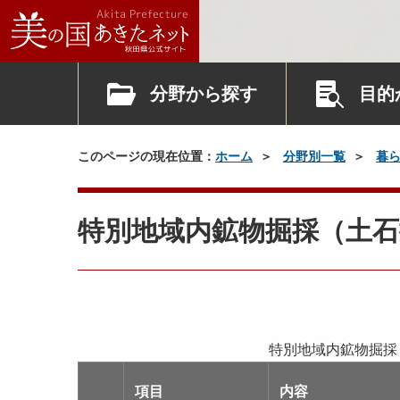
分野から探す
目的
このページの現在位置：
ホーム
分野別一覧
暮
特別地域内鉱物掘採（土石
特別地域内鉱物掘採
項目
内容