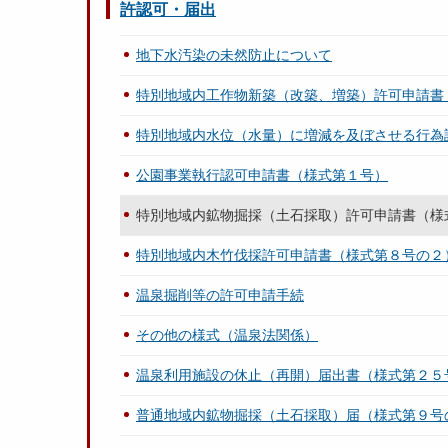
許認可・届出
地下水汚染の未然防止について
特別地域内工作物新築（改築、増築）許可申請書
特別地域内水位（水量）に増減を及ぼさせる行為
公園事業執行認可申請書（様式第１号）
特別地域内鉱物掘採（土石採取）許可申請書（様
特別地域内木竹伐採許可申請書（様式第８号の２
温泉掘削等の許可申請手続
その他の様式（温泉法関係）
温泉利用施設の休止（再開）届出書（様式第２５
普通地域内鉱物掘採（土石採取）届（様式第９号