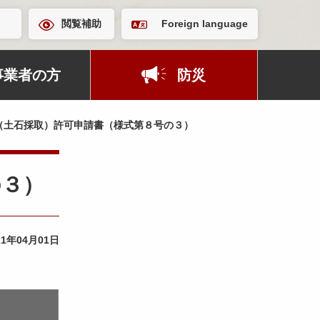
閲覧補助
Foreign language
事業者の方
防災
（土石採取）許可申請書（様式第８号の３）
の３）
21年04月01日