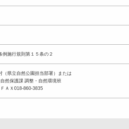
条例施行規則第１５条の２
村（県立自然公園担当部署）または
 自然保護課 調整・自然環境班
 ＦＡＸ018-860-3835