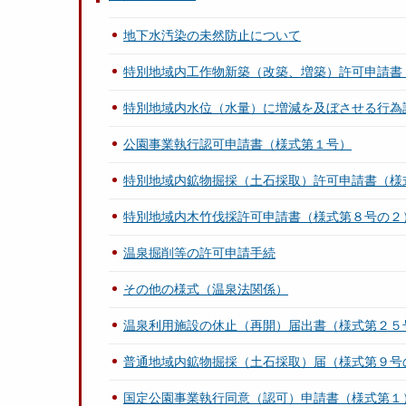
地下水汚染の未然防止について
特別地域内工作物新築（改築、増築）許可申請書
特別地域内水位（水量）に増減を及ぼさせる行為
公園事業執行認可申請書（様式第１号）
特別地域内鉱物掘採（土石採取）許可申請書（様
特別地域内木竹伐採許可申請書（様式第８号の２
温泉掘削等の許可申請手続
その他の様式（温泉法関係）
温泉利用施設の休止（再開）届出書（様式第２５
普通地域内鉱物掘採（土石採取）届（様式第９号
国定公園事業執行同意（認可）申請書（様式第１