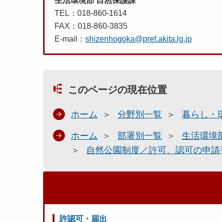
生活環境部 自然保護課
TEL：018-860-1614
FAX：018-860-3835
E-mail：
shizenhogoka@pref.akita.lg.jp
このページの現在位置
ホーム
分野別一覧
暮らし・
ホーム
部署別一覧
生活環境
自然公園制度／許可、認可の申請
許認可・届出