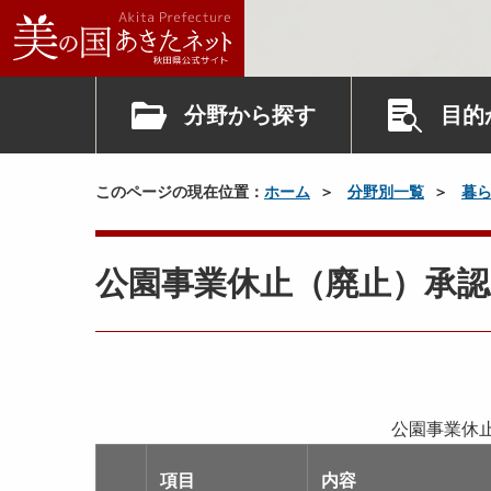
分野から探す
目的
このページの現在位置：
ホーム
分野別一覧
暮
公園事業休止（廃止）承認
公園事業休
項目
内容