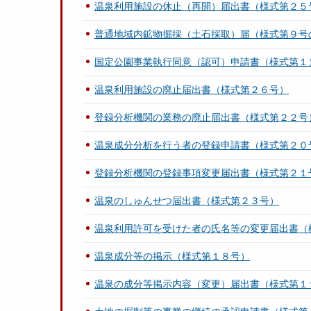
温泉利用施設の休止（再開）届出書（様式第２５
普通地域内鉱物掘採（土石採取）届（様式第９号
国定公園事業執行同意（認可）申請書（様式第１
温泉利用施設の廃止届出書（様式第２６号）
登録分析機関の業務の廃止届出書（様式第２２号
温泉成分分析を行う者の登録申請書（様式第２０
登録分析機関の登録事項変更届出書（様式第２１
温泉のしゅんせつ届出書（様式第２３号）
温泉利用許可を受けた者の氏名等の変更届出書（
温泉成分等の掲示（様式第１８号）
温泉の成分等掲示内容（変更）届出書（様式第１