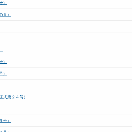
号）
の５）
）
）
号）
号）
様式第２４号）
９号）