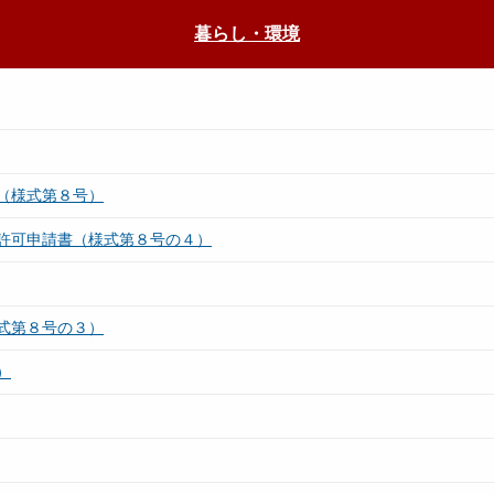
暮らし・環境
（様式第８号）
許可申請書（様式第８号の４）
式第８号の３）
）