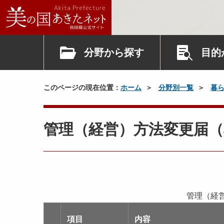
分野から探す
目的
このページの現在位置：
ホーム
分野別一覧
暮
管理（経営）方法変更届（
管理（経
項目
内容