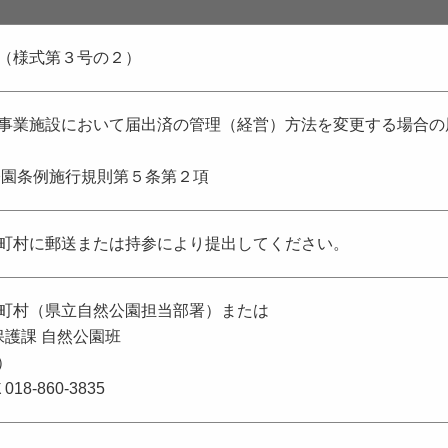
（様式第３号の２）
事業施設において届出済の管理（経営）方法を変更する場合の
公園条例施行規則第５条第２項
町村に郵送または持参により提出してください。
町村（県立自然公園担当部署）または
保護課 自然公園班
）
018-860-3835