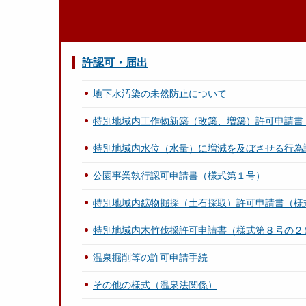
許認可・届出
地下水汚染の未然防止について
特別地域内工作物新築（改築、増築）許可申請書
特別地域内水位（水量）に増減を及ぼさせる行為
公園事業執行認可申請書（様式第１号）
特別地域内鉱物掘採（土石採取）許可申請書（様
特別地域内木竹伐採許可申請書（様式第８号の２
温泉掘削等の許可申請手続
その他の様式（温泉法関係）