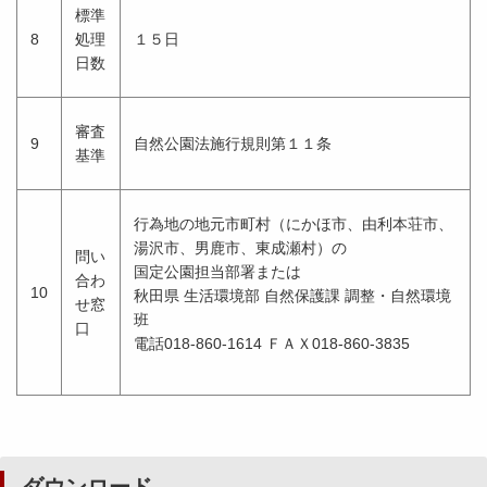
標準
8
処理
１５日
日数
審査
9
自然公園法施行規則第１１条
基準
行為地の地元市町村（にかほ市、由利本荘市、
湯沢市、男鹿市、東成瀬村）の
問い
国定公園担当部署または
合わ
10
秋田県 生活環境部 自然保護課 調整・自然環境
せ窓
班
口
電話018-860-1614 ＦＡＸ018-860-3835