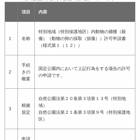
項目
内容
特別地域（特別保護地区）内動物の捕獲（殺
1
名称
傷）（動物の卵の採取（損傷））許可申請書
（様式第１（１２））
手続
国定公園内において上記行為をする場合の許可
2
きの
の申請です。
概要
自然公園法第２０条第３項第１３号（特別地
根拠
域）
3
規定
自然公園法第２１条第３項第９号（特別保護地
区）
申請