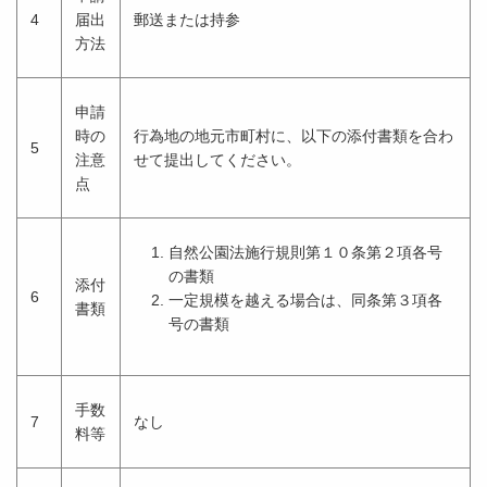
4
届出
郵送または持参
方法
申請
時の
行為地の地元市町村に、以下の添付書類を合わ
5
注意
せて提出してください。
点
自然公園法施行規則第１０条第２項各号
の書類
添付
6
一定規模を越える場合は、同条第３項各
書類
号の書類
手数
7
なし
料等