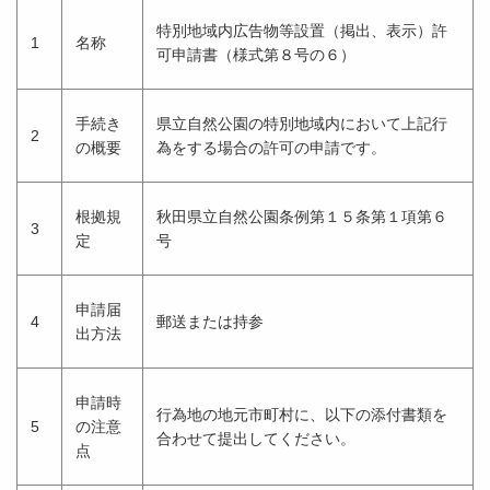
特別地域内広告物等設置（掲出、表示）許
1
名称
可申請書（様式第８号の６）
手続き
県立自然公園の特別地域内において上記行
2
の概要
為をする場合の許可の申請です。
根拠規
秋田県立自然公園条例第１５条第１項第６
3
定
号
申請届
4
郵送または持参
出方法
申請時
行為地の地元市町村に、以下の添付書類を
5
の注意
合わせて提出してください。
点