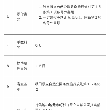
秋田県立自然公園条例施行規則第１５
条第１項各号の書類
添付書
6
一定規模を越える場合は、同条第２項
類
各号の書類
手数料
7
なし
等
標準処
8
１５日
理日数
審査基
秋田県立自然公園条例施行規則第１５条の
9
準
２
行為地の地元市町村（県立自然公園担当部