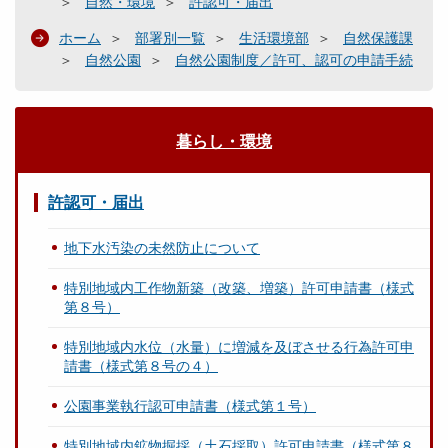
自然・環境
許認可・届出
ホーム
部署別一覧
生活環境部
自然保護課
自然公園
自然公園制度／許可、認可の申請手続
暮らし・環境
許認可・届出
地下水汚染の未然防止について
特別地域内工作物新築（改築、増築）許可申請書（様式
第８号）
特別地域内水位（水量）に増減を及ぼさせる行為許可申
請書（様式第８号の４）
公園事業執行認可申請書（様式第１号）
特別地域内鉱物掘採（土石採取）許可申請書（様式第８