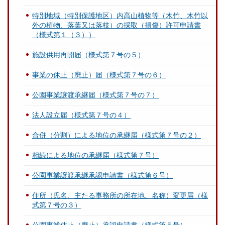
特別地域（特別保護地区）内高山植物等（木竹、木竹以
外の植物、落葉又は落枝）の採取（損傷）許可申請書
（様式第１（３））
施設供用再開届（様式第７号の５）
事業の休止（廃止）届（様式第７号の６）
公園事業譲渡承継届（様式第７号の７）
法人設立届（様式第７号の４）
合併（分割）による地位の承継届（様式第７号の２）
相続による地位の承継届（様式第７号）
公園事業譲渡承継承認申請書（様式第６号）
住所（氏名、主たる事務所の所在地、名称）変更届（様
式第７号の３）