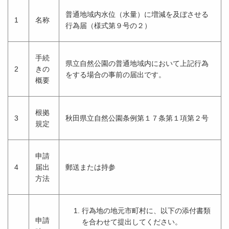
普通地域内水位（水量）に増減を及ぼさせる
1
名称
行為届（様式第９号の２）
手続
県立自然公園の普通地域内において上記行為
2
きの
をする場合の事前の届出です。
概要
根拠
3
秋田県立自然公園条例第１７条第１項第２号
規定
申請
4
届出
郵送または持参
方法
行為地の地元市町村に、以下の添付書類
申請
を合わせて提出してください。