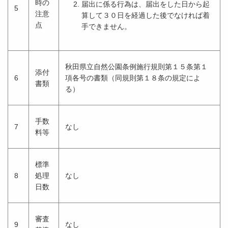
時の
届出に係る行為は、届出をした日から起
5
注意
算して３０日を経過した後でなければ着
点
手できません。
秋田県立自然公園条例施行規則第１５条第１
添付
6
項各号の書類（同規則第１８条の規定によ
書類
る）
手数
7
なし
料等
標準
8
処理
なし
日数
審査
9
なし