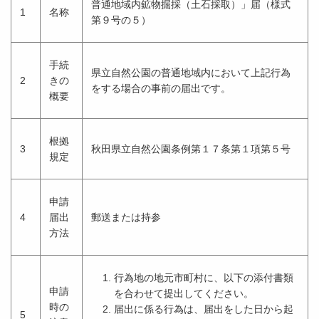
普通地域内鉱物掘採（土石採取）」届（様式
1
名称
第９号の５）
手続
県立自然公園の普通地域内において上記行為
2
きの
をする場合の事前の届出です。
概要
根拠
3
秋田県立自然公園条例第１７条第１項第５号
規定
申請
4
届出
郵送または持参
方法
行為地の地元市町村に、以下の添付書類
申請
を合わせて提出してください。
時の
届出に係る行為は、届出をした日から起
5