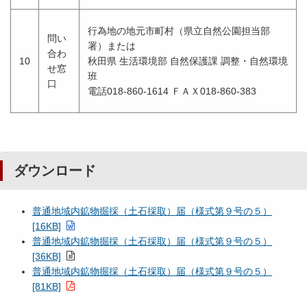
行為地の地元市町村（県立自然公園担当部
問い
署）または
合わ
10
秋田県 生活環境部 自然保護課 調整・自然環境
せ窓
班
口
電話018-860-1614 ＦＡＸ018-860-383
ダウンロード
普通地域内鉱物掘採（土石採取）届（様式第９号の５）
[16KB]
普通地域内鉱物掘採（土石採取）届（様式第９号の５）
[36KB]
普通地域内鉱物掘採（土石採取）届（様式第９号の５）
[81KB]