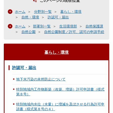
このページの現在位置
ホーム
分野別一覧
暮らし・環境
自然・環境
許認可・届出
ホーム
部署別一覧
生活環境部
自然保護課
自然公園
自然公園制度／許可、認可の申請手続
暮らし・環境
許認可・届出
地下水汚染の未然防止について
特別地域内工作物新築（改築、増築）許可申請書（様式
第８号）
特別地域内水位（水量）に増減を及ぼさせる行為許可申
請書（様式第８号の４）