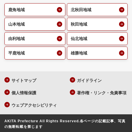
鹿角地域
北秋田地域
山本地域
秋田地域
由利地域
仙北地域
平鹿地域
雄勝地域
サイトマップ
ガイドライン
個人情報保護
著作権・リンク・免責事項
ウェブアクセシビリティ
AKITA Prefecture All Rights Reserved.
各ページの記載記事、写真
の無断転載を禁じます