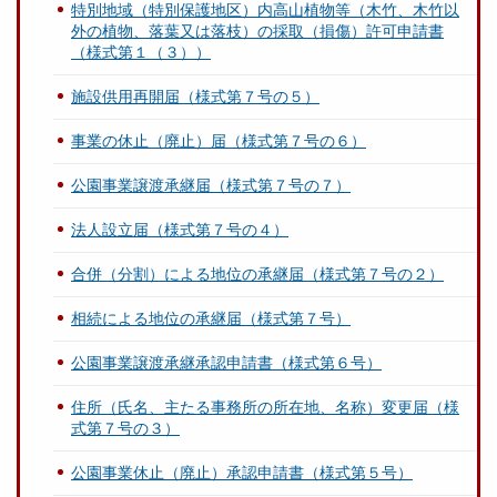
特別地域（特別保護地区）内高山植物等（木竹、木竹以
外の植物、落葉又は落枝）の採取（損傷）許可申請書
（様式第１（３））
施設供用再開届（様式第７号の５）
事業の休止（廃止）届（様式第７号の６）
公園事業譲渡承継届（様式第７号の７）
法人設立届（様式第７号の４）
合併（分割）による地位の承継届（様式第７号の２）
相続による地位の承継届（様式第７号）
公園事業譲渡承継承認申請書（様式第６号）
住所（氏名、主たる事務所の所在地、名称）変更届（様
式第７号の３）
公園事業休止（廃止）承認申請書（様式第５号）