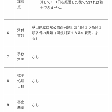
注意
算して３０日を経過した後でなければ着
点
手できません。
秋田県立自然公園条例施行規則第１５条第１
添付
6
項各号の書類（同規則第１８条の規定によ
書類
る）
手数
7
なし
料等
標準
8
処理
なし
日数
審査
9
なし
基準