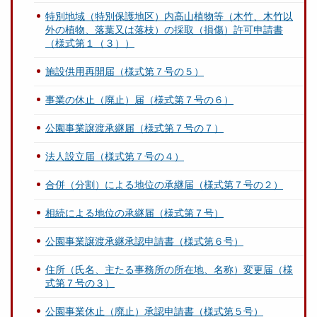
特別地域（特別保護地区）内高山植物等（木竹、木竹以
外の植物、落葉又は落枝）の採取（損傷）許可申請書
（様式第１（３））
施設供用再開届（様式第７号の５）
事業の休止（廃止）届（様式第７号の６）
公園事業譲渡承継届（様式第７号の７）
法人設立届（様式第７号の４）
合併（分割）による地位の承継届（様式第７号の２）
相続による地位の承継届（様式第７号）
公園事業譲渡承継承認申請書（様式第６号）
住所（氏名、主たる事務所の所在地、名称）変更届（様
式第７号の３）
公園事業休止（廃止）承認申請書（様式第５号）