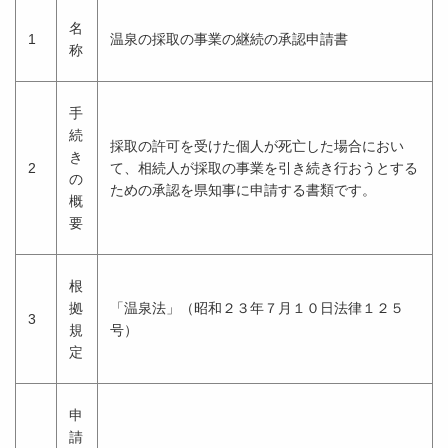
名
1
温泉の採取の事業の継続の承認申請書
称
手
続
採取の許可を受けた個人が死亡した場合におい
き
2
て、相続人が採取の事業を引き続き行おうとする
の
ための承認を県知事に申請する書類です。
概
要
根
拠
「温泉法」（昭和２３年７月１０日法律１２５
3
規
号）
定
申
請