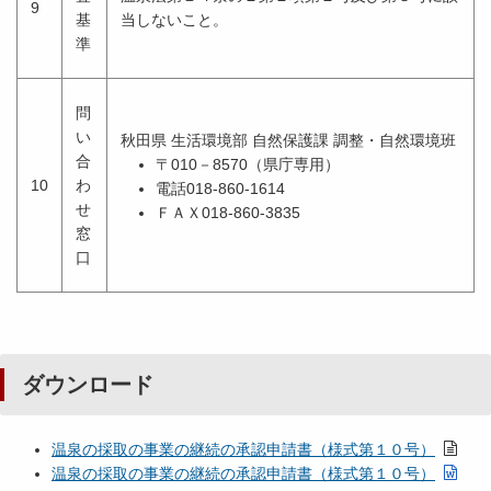
9
基
当しないこと。
準
問
い
秋田県 生活環境部 自然保護課 調整・自然環境班
合
〒010－8570（県庁専用）
10
わ
電話018-860-1614
せ
ＦＡＸ018-860-3835
窓
口
ダウンロード
温泉の採取の事業の継続の承認申請書（様式第１０号）
温泉の採取の事業の継続の承認申請書（様式第１０号）