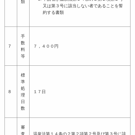
類
又は第３号に該当しない者であることを誓
約する書類
手
数
7
７，４００円
料
等
標
準
処
8
１７日
理
日
数
審
査
温泉法第１４条の２第２項第２号及び第３号に該