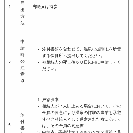
届
4
郵送又は持参
出
方
法
申
請
添付書類を合わせて、温泉の掘削地を所管
時
する保健所へ提出してください。
5
の
被相続人の死亡後６０日以内に申請してく
注
ださい。
意
点
戸籍謄本
相続人が２人以上ある場合において、その
全員の同意により温泉の採取の事業を承継
添
すべき相続人として選定された者にあって
付
6
は、その全員の同意書
書
申請者が温泉法第１４条の２第２項第２号