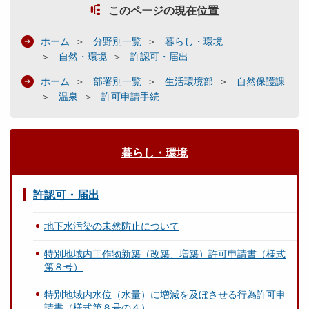
このページの現在位置
ホーム
分野別一覧
暮らし・環境
自然・環境
許認可・届出
ホーム
部署別一覧
生活環境部
自然保護課
温泉
許可申請手続
暮らし・環境
許認可・届出
地下水汚染の未然防止について
特別地域内工作物新築（改築、増築）許可申請書（様式
第８号）
特別地域内水位（水量）に増減を及ぼさせる行為許可申
請書（様式第８号の４）