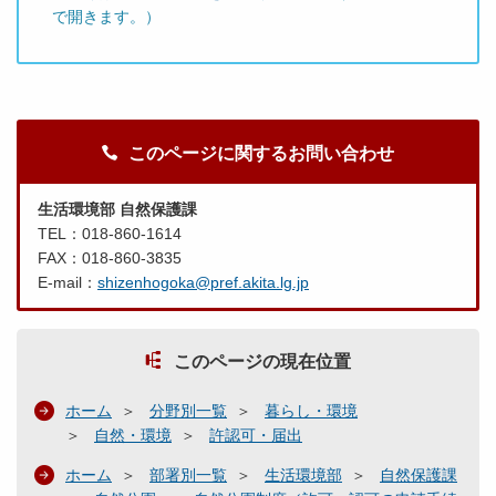
で開きます。）
このページに関するお問い合わせ
生活環境部 自然保護課
TEL：018-860-1614
FAX：018-860-3835
E-mail：
shizenhogoka@pref.akita.lg.jp
このページの現在位置
ホーム
分野別一覧
暮らし・環境
自然・環境
許認可・届出
ホーム
部署別一覧
生活環境部
自然保護課