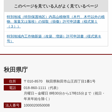
このページを見ている人がよく見ているページ
特別地域（特別保護地区）内高山植物等（木竹、木竹以外の植
物、落葉又は落枝）の採取（損傷）許可申請書（様式第１
（３））
特別地域内工作物新築（改築、増築）許可申請書（様式第８
号）
秋田県庁
住所
〒010-8570 秋田県秋田市山王四丁目1番1号
電話
018-860-1111（代表）
月曜日～金曜日 8時30分から17時15分まで
（祝日・
年末年始を除く）
法人番号
1000020050008