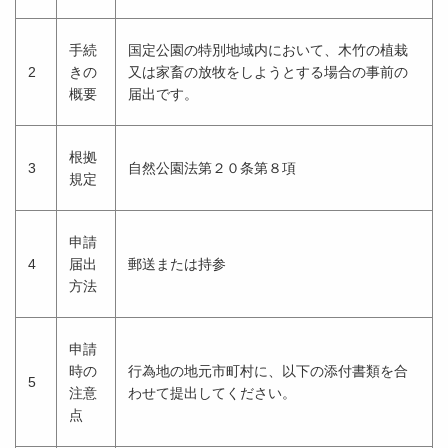
手続
国定公園の特別地域内において、木竹の植栽
2
きの
又は家畜の放牧をしようとする場合の事前の
概要
届出です。
根拠
3
自然公園法第２０条第８項
規定
申請
4
届出
郵送または持参
方法
申請
時の
行為地の地元市町村に、以下の添付書類を合
5
注意
わせて提出してください。
点