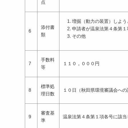
点
増掘（動力の装置）しよう
添付書
申請者が温泉法第４条第１
6
類
その他
手数料
7
１１０，０００円
等
標準処
8
１０日（秋田県環境審議会への
理日数
審査基
9
温泉法第４条第１項各号に該当
準