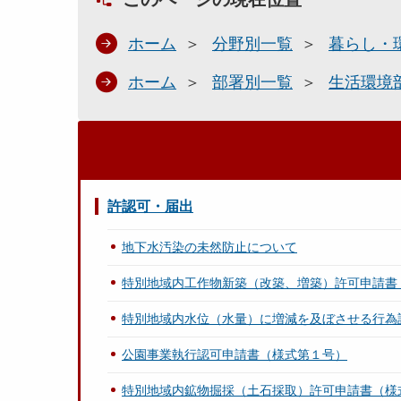
ホーム
分野別一覧
暮らし・
ホーム
部署別一覧
生活環境
許認可・届出
地下水汚染の未然防止について
特別地域内工作物新築（改築、増築）許可申請書
特別地域内水位（水量）に増減を及ぼさせる行為
公園事業執行認可申請書（様式第１号）
特別地域内鉱物掘採（土石採取）許可申請書（様