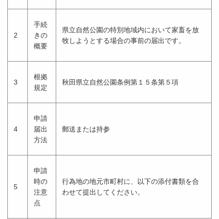
手続
県立自然公園の特別地域内において家畜を放
2
きの
牧しようとする場合の事前の届出です。
概要
根拠
3
秋田県立自然公園条例第１５条第５項
規定
申請
4
届出
郵送または持参
方法
申請
時の
行為地の地元市町村に、以下の添付書類を合
5
注意
わせて提出してください。
点