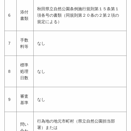
秋田県立自然公園条例施行規則第１５条第１
添付
6
項各号の書類（同規則第２０条の２第２項の
書類
規定による）
手数
7
なし
料等
標準
8
処理
なし
日数
審査
9
なし
基準
行為地の地元市町村（県立自然公園担当部
問い
署）または
合わ