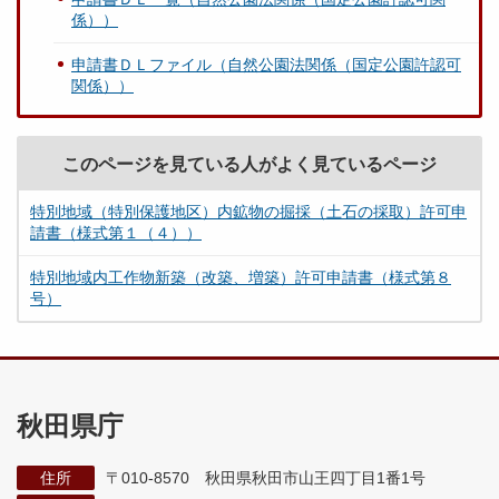
係））
申請書ＤＬファイル（自然公園法関係（国定公園許認可
関係））
このページを見ている人がよく見ているページ
特別地域（特別保護地区）内鉱物の掘採（土石の採取）許可申
請書（様式第１（４））
特別地域内工作物新築（改築、増築）許可申請書（様式第８
号）
秋田県庁
住所
〒010-8570 秋田県秋田市山王四丁目1番1号