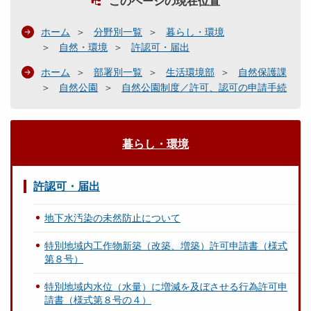
このページの現在位置
ホーム
分野別一覧
暮らし・環境
自然・環境
許認可・届出
ホーム
部署別一覧
生活環境部
自然保護課
自然公園
自然公園制度／許可、認可の申請手続
暮らし・環境
許認可・届出
地下水汚染の未然防止について
特別地域内工作物新築（改築、増築）許可申請書（様式
第８号）
特別地域内水位（水量）に増減を及ぼさせる行為許可申
請書（様式第８号の４）