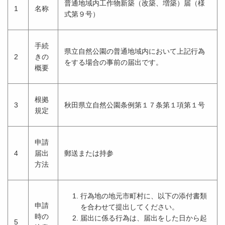
普通地域内工作物新築（改築、増築）届（様
1
名称
式第９号）
手続
県立自然公園の普通地域内において上記行為
2
きの
をする場合の事前の届出です。
概要
根拠
3
秋田県立自然公園条例第１７条第１項第１号
規定
申請
4
届出
郵送または持参
方法
行為地の地元市町村に、以下の添付書類
申請
を合わせて提出してください。
時の
届出に係る行為は、届出をした日から起
5