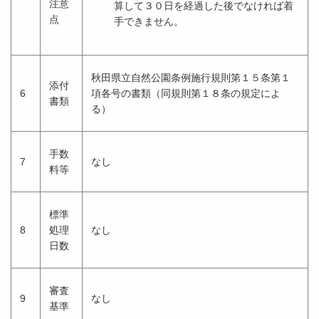
注意
算して３０日を経過した後でなければ着
点
手できません。
秋田県立自然公園条例施行規則第１５条第１
添付
6
項各号の書類（同規則第１８条の規定によ
書類
る）
手数
7
なし
料等
標準
8
処理
なし
日数
審査
9
なし
基準