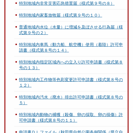
特別地域内非常災害応急措置届（様式第９号の８）
特別地域内家畜放牧届（様式第９号の１０）
普通地域内水位（水量）に増減を及ぼさせる行為届（様
式第９号の２）
特別地域内車馬（動力船、航空機）使用（着陸）許可申
請書（様式第８号の１４）
特別地域内指定区域内への立入り許可申請書（様式第８
号の１３）
特別地域内工作物等色彩変更許可申請書（様式第８号の
１２）
特別地域内汚水（廃水）排出許可申請書（様式第８号の
５）
特別地域内動物の捕獲（殺傷、卵の採取、卵の損傷）許
可申請書（様式第８号の１１）
申請書ＤＬファイル（秋田県自然公園条例関係（県立自