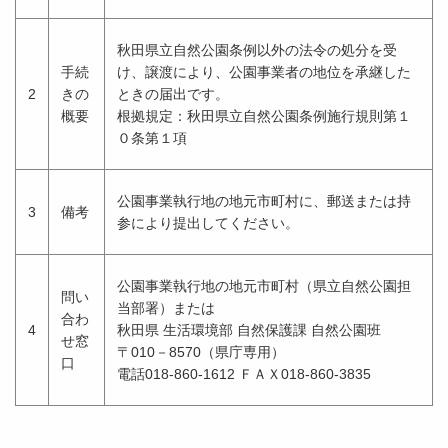
秋田県立自然公園条例以外の法令の処分を受
手続
け、譲渡により、公園事業者の地位を承継した
2
きの
ときの届出です。
概要
根拠規定：秋田県立自然公園条例施行規則第１
０条第１項
公園事業執行地の地元市町村に、郵送または持
3
備考
参により提出してください。
公園事業執行地の地元市町村（県立自然公園担
問い
当部署）または
合わ
4
秋田県 生活環境部 自然保護課 自然公園班
せ窓
〒010－8570（県庁専用）
口
電話018-860-1612 ＦＡＸ018-860-3835