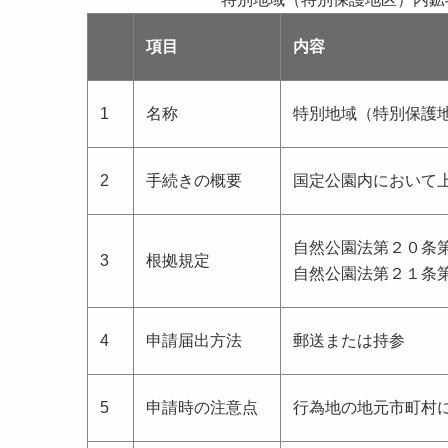
項目
内容
1
名称
特別地域（特別保護
2
手続きの概要
国定公園内において
自然公園法第２０条
3
根拠規定
自然公園法第２１条
4
申請届出方法
郵送または持参
5
申請時の注意点
行為地の地元市町村