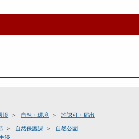
環境
自然・環境
許認可・届出
部
自然保護課
自然公園
手続