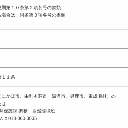
規則第１０条第２項各号の書類
る場合は、同条第３項各号の書類
第１１条
（にかほ市、由利本荘市、湯沢市、男鹿市、東成瀬村）の
たは
自然保護課 調整・自然環境班
ＡＸ018-860-3835