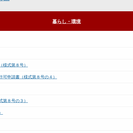
暮らし・環境
（様式第８号）
許可申請書（様式第８号の４）
式第８号の３）
）