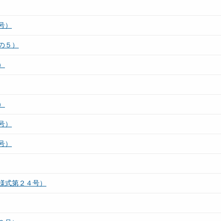
号）
の５）
）
）
号）
号）
様式第２４号）