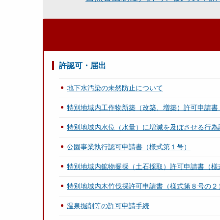
許認可・届出
地下水汚染の未然防止について
特別地域内工作物新築（改築、増築）許可申請書
特別地域内水位（水量）に増減を及ぼさせる行為
公園事業執行認可申請書（様式第１号）
特別地域内鉱物掘採（土石採取）許可申請書（様
特別地域内木竹伐採許可申請書（様式第８号の２
温泉掘削等の許可申請手続