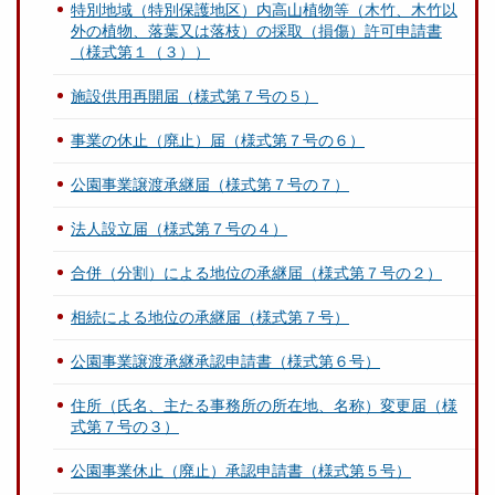
特別地域（特別保護地区）内高山植物等（木竹、木竹以
外の植物、落葉又は落枝）の採取（損傷）許可申請書
（様式第１（３））
施設供用再開届（様式第７号の５）
事業の休止（廃止）届（様式第７号の６）
公園事業譲渡承継届（様式第７号の７）
法人設立届（様式第７号の４）
合併（分割）による地位の承継届（様式第７号の２）
相続による地位の承継届（様式第７号）
公園事業譲渡承継承認申請書（様式第６号）
住所（氏名、主たる事務所の所在地、名称）変更届（様
式第７号の３）
公園事業休止（廃止）承認申請書（様式第５号）