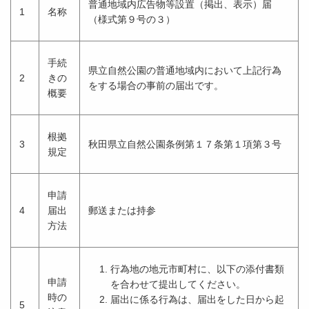
普通地域内広告物等設置（掲出、表示）届
1
名称
（様式第９号の３）
手続
県立自然公園の普通地域内において上記行為
2
きの
をする場合の事前の届出です。
概要
根拠
3
秋田県立自然公園条例第１７条第１項第３号
規定
申請
4
届出
郵送または持参
方法
行為地の地元市町村に、以下の添付書類
申請
を合わせて提出してください。
時の
届出に係る行為は、届出をした日から起
5