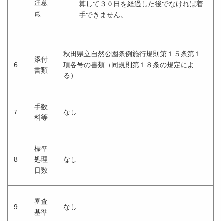
注意
算して３０日を経過した後でなければ着
点
手できません。
秋田県立自然公園条例施行規則第１５条第１
添付
6
項各号の書類（同規則第１８条の規定によ
書類
る）
手数
7
なし
料等
標準
8
処理
なし
日数
審査
9
なし
基準