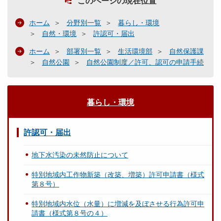
このページの現在位置
ホーム
分野別一覧
暮らし・環境
自然・環境
許認可・届出
ホーム
部署別一覧
生活環境部
自然保護課
自然公園
自然公園制度／許可、認可の申請手続
暮らし・環境
許認可・届出
地下水汚染の未然防止について
特別地域内工作物新築（改築、増築）許可申請書（様式
第８号）
特別地域内水位（水量）に増減を及ぼさせる行為許可申
請書（様式第８号の４）