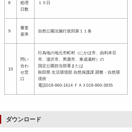
8
処理
１５日
日数
審査
9
自然公園法施行規則第１１条
基準
行為地の地元市町村（にかほ市、由利本荘
問い
市、湯沢市、男鹿市、東成瀬村）の
合わ
国定公園担当部署または
10
せ窓
秋田県 生活環境部 自然保護課 調整・自然環
口
境班
電話018-860-1614 ＦＡＸ018-860-3835
ダウンロード