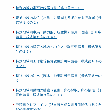
特別地域内家畜放牧届（様式第９号の１０）
普通地域内水位（水量）に増減を及ぼさせる行為届（様
式第９号の２）
特別地域内車馬（動力船、航空機）使用（着陸）許可申
請書（様式第８号の１４）
特別地域内指定区域内への立入り許可申請書（様式第８
号の１３）
特別地域内工作物等色彩変更許可申請書（様式第８号の
１２）
特別地域内汚水（廃水）排出許可申請書（様式第８号の
５）
特別地域内動物の捕獲（殺傷、卵の採取、卵の損傷）許
可申請書（様式第８号の１１）
申請書ＤＬファイル（秋田県自然公園条例関係（県立自
然公園事業関係））