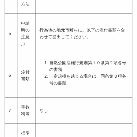
方法
申請
時の
行為地の地元市町村に、以下の添付書類を合
5
注意
わせて提出してください。
点
自然公園法施行規則第１０条第２項各号
の書類
添付
6
一定規模を越える場合は、同条第３項各
書類
号の書類
手数
7
なし
料等
標準