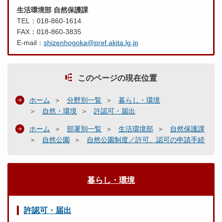
生活環境部 自然保護課
TEL：018-860-1614
FAX：018-860-3835
E-mail：
shizenhogoka@pref.akita.lg.jp
このページの現在位置
ホーム
分野別一覧
暮らし・環境
自然・環境
許認可・届出
ホーム
部署別一覧
生活環境部
自然保護課
自然公園
自然公園制度／許可、認可の申請手続
暮らし・環境
許認可・届出