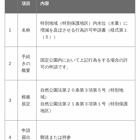
項目
内容
特別地域（特別保護地区）内水位（水量）に
1
名称
増減を及ぼさせる行為許可申請書（様式第１
（５））
手続
国定公園内において上記行為をする場合の許
2
きの
可の申請です。
概要
自然公園法第２０条第３項第５号（特別地
根拠
域）
3
規定
自然公園法第２１条第３項第１号（特別保護
地区）
申請
4
届出
郵送または持参