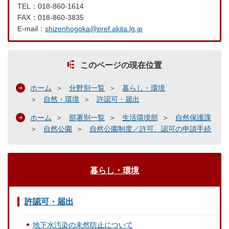
TEL：018-860-1614
FAX：018-860-3835
E-mail：
shizenhogoka@pref.akita.lg.jp
このページの現在位置
ホーム
分野別一覧
暮らし・環境
自然・環境
許認可・届出
ホーム
部署別一覧
生活環境部
自然保護課
自然公園
自然公園制度／許可、認可の申請手続
暮らし・環境
許認可・届出
地下水汚染の未然防止について