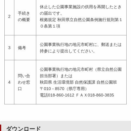
休止した公園事業施設の供用を再開したとき
手続き
の届出です。
2
の概要
根拠規定 秋田県立自然公園条例施行規則第１
０条第１項
公園事業執行地の地元市町村に、郵送または
3
備考
持参により提出してください。
公園事業執行地の地元市町村（県立自然公園
問い合
担当部署）または
4
わせ窓
秋田県 生活環境部 自然保護課 自然公園班
口
〒010－8570（県庁専用）
電話018-860-1612 ＦＡＸ018-860-3835
ダウンロード