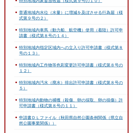
特別地域内家畜放牧届（様式第９号の１０）
普通地域内水位（水量）に増減を及ぼさせる行為届（様
式第９号の２）
特別地域内車馬（動力船、航空機）使用（着陸）許可申
請書（様式第８号の１４）
特別地域内指定区域内への立入り許可申請書（様式第８
号の１３）
特別地域内工作物等色彩変更許可申請書（様式第８号の
１２）
特別地域内汚水（廃水）排出許可申請書（様式第８号の
５）
特別地域内動物の捕獲（殺傷、卵の採取、卵の損傷）許
可申請書（様式第８号の１１）
申請書ＤＬファイル（秋田県自然公園条例関係（県立自
然公園事業関係））