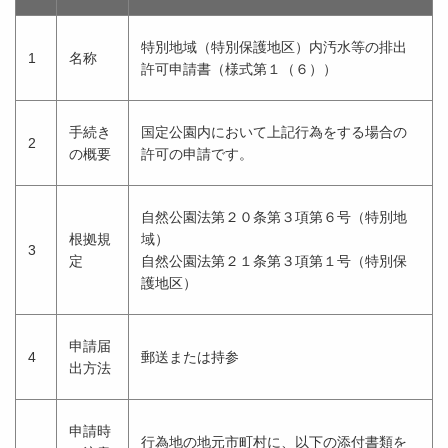
特別地域（特別保護地区）内汚水等の排出
1
名称
許可申請書（様式第１（６））
手続き
国定公園内において上記行為をする場合の
2
の概要
許可の申請です。
自然公園法第２０条第３項第６号（特別地
根拠規
域）
3
定
自然公園法第２１条第３項第１号（特別保
護地区）
申請届
4
郵送または持参
出方法
申請時
行為地の地元市町村に、以下の添付書類を