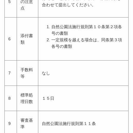
5
の注意
合わせて提出してください。
点
自然公園法施行規則第１０条第２項各
号の書類
添付書
6
一定規模を越える場合は、同条第３項
類
各号の書類
手数料
7
なし
等
標準処
8
１５日
理日数
審査基
9
自然公園法施行規則第１１条
準