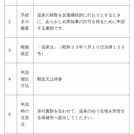
手続
温泉の採取を反復継続的に行おうとするとき
2
きの
に、あらかじめ県知事の許可を得るために申請
概要
する書類です。
根拠
「温泉法」（昭和２３年７月１０日法律１２５
3
規定
号）
申請
4
届出
郵送又は持参
方法
申請
時の
添付書類を合わせて、温泉のゆう出地を所管す
5
注意
る保健所へ提出してください。
点