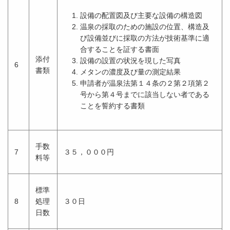
設備の配置図及び主要な設備の構造図
温泉の採取のための施設の位置、構造及
び設備並びに採取の方法が技術基準に適
合することを証する書面
添付
設備の設置の状況を現した写真
6
書類
メタンの濃度及び量の測定結果
申請者が温泉法第１４条の２第２項第２
号から第４号までに該当しない者である
ことを誓約する書類
手数
7
３５，０００円
料等
標準
8
処理
３０日
日数