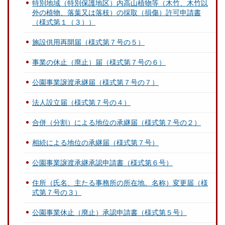
特別地域（特別保護地区）内高山植物等（木竹、木竹以
外の植物、落葉又は落枝）の採取（損傷）許可申請書
（様式第１（３））
施設供用再開届（様式第７号の５）
事業の休止（廃止）届（様式第７号の６）
公園事業譲渡承継届（様式第７号の７）
法人設立届（様式第７号の４）
合併（分割）による地位の承継届（様式第７号の２）
相続による地位の承継届（様式第７号）
公園事業譲渡承継承認申請書（様式第６号）
住所（氏名、主たる事務所の所在地、名称）変更届（様
式第７号の３）
公園事業休止（廃止）承認申請書（様式第５号）