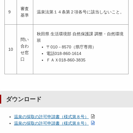
審査
9
温泉法第１４条第２項各号に該当しないこと。
基準
秋田県 生活環境部 自然保護課 調整・自然環境
問い
班
合わ
〒010－8570（県庁専用）
10
せ窓
電話018-860-1614
口
ＦＡＸ018-860-3835
ダウンロード
温泉の採取の許可申請書（様式第８号）
温泉の採取の許可申請書（様式第８号）