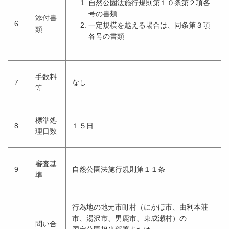
自然公園法施行規則第１０条第２項各
号の書類
添付書
6
一定規模を越える場合は、同条第３項
類
各号の書類
手数料
7
なし
等
標準処
8
１５日
理日数
審査基
9
自然公園法施行規則第１１条
準
行為地の地元市町村（にかほ市、由利本荘
市、湯沢市、男鹿市、東成瀬村）の
問い合