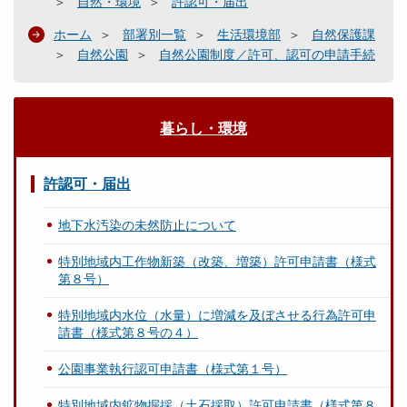
自然・環境
許認可・届出
ホーム
部署別一覧
生活環境部
自然保護課
自然公園
自然公園制度／許可、認可の申請手続
暮らし・環境
許認可・届出
地下水汚染の未然防止について
特別地域内工作物新築（改築、増築）許可申請書（様式
第８号）
特別地域内水位（水量）に増減を及ぼさせる行為許可申
請書（様式第８号の４）
公園事業執行認可申請書（様式第１号）
特別地域内鉱物掘採（土石採取）許可申請書（様式第８