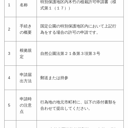
特別保護地区内木竹の植栽許可申請書（様
1
名称
式第１（１７））
手続き
国定公園の特別保護地区内において上記行
2
の概要
為をする場合の許可の申請です。
根拠規
3
自然公園法第２１条第３項第３号
定
申請届
4
郵送または持参
出方法
申請時
行為地の地元市町村に、以下の添付書類を
5
の注意
合わせて提出してください。
点