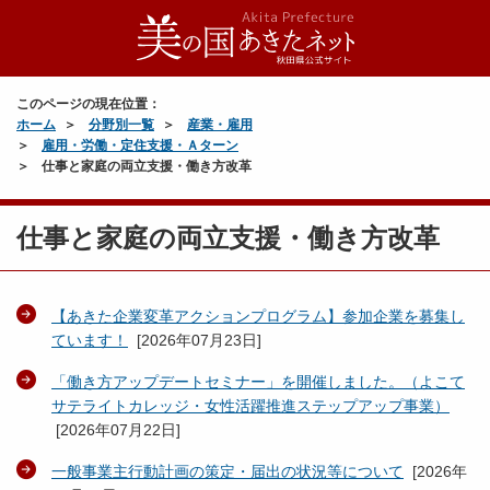
このページの現在位置：
ホーム
分野別一覧
産業・雇用
雇用・労働・定住支援・Ａターン
仕事と家庭の両立支援・働き方改革
仕事と家庭の両立支援・働き方改革
【あきた企業変革アクションプログラム】参加企業を募集し
ています！
[
2026年07月23日
]
「働き方アップデートセミナー」を開催しました。（よこて
サテライトカレッジ・女性活躍推進ステップアップ事業）
[
2026年07月22日
]
一般事業主行動計画の策定・届出の状況等について
[
2026年