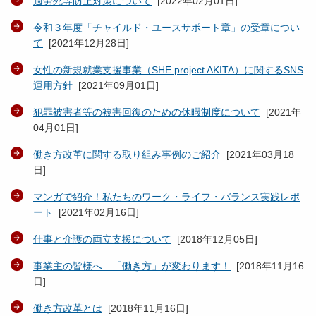
過労死等防止対策について
[
2022年02月01日
]
令和３年度「チャイルド・ユースサポート章」の受章につい
て
[
2021年12月28日
]
女性の新規就業支援事業（SHE project AKITA）に関するSNS
運用方針
[
2021年09月01日
]
犯罪被害者等の被害回復のための休暇制度について
[
2021年
04月01日
]
働き方改革に関する取り組み事例のご紹介
[
2021年03月18
日
]
マンガで紹介！私たちのワーク・ライフ・バランス実践レポ
ート
[
2021年02月16日
]
仕事と介護の両立支援について
[
2018年12月05日
]
事業主の皆様へ 「働き方」が変わります！
[
2018年11月16
日
]
働き方改革とは
[
2018年11月16日
]