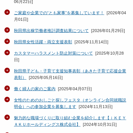
06月22日
]
ご家庭や企業での“とも家事”を募集しています！
[
2026年04
月01日
]
秋田県出稼労働者推計調査結果について
[
2026年01月29日
]
秋田県女性活躍・両立支援表彰
[
2025年11月14日
]
カスタマーハラスメント防止対策について
[
2025年10月28
日
]
秋田県子ども・子育て支援知事表彰（あきた子育て応援企業
表彰）
[
2025年05月16日
]
働く婦人の家のご案内
[
2025年04月07日
]
女性のためのおしごと探しフェスタ（オンライン合同就職説
明会）への参加企業を募集します
[
2024年11月13日
]
魅力的な職場づくりに取り組む企業を紹介します【ｉＫＥＹ
ＡＫＵホールディングス株式会社】
[
2024年10月31日
]