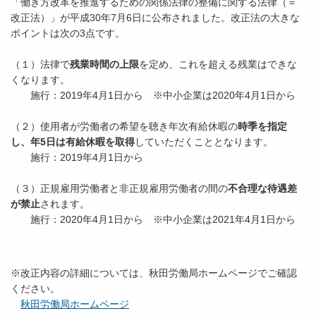
「働き方改革を推進するための関係法律の整備に関する法律（＝
改正法）」が平成30年7月6日に公布されました。改正法の大きな
ポイントは次の3点です。
（１）法律で
残業時間の上限
を定め、これを超える残業はできな
くなります。
施行：2019年4月1日から ※中小企業は
2020年4月1日から
（２）使用者が労働者の希望を聴き年次有給休暇の
時季を指定
し、年5日は有給休暇を取得
していただくこととなります。
施行：2019年4月1日から
（３）正規雇用労働者と非正規雇用労働者の間の
不合理な待遇差
が禁止
されます。
施行：2020年4月1日から ※中小企業は2021年4月1日から
※改正内容の詳細については、秋田労働局ホームページでご確認
ください。
秋田労働局ホームページ