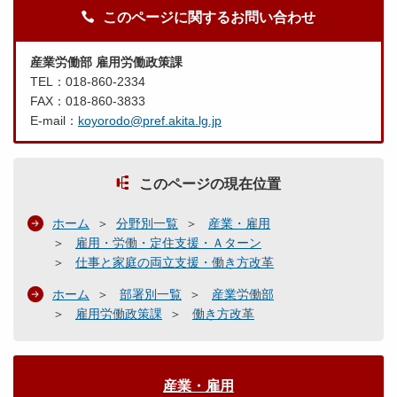
このページに関するお問い合わせ
産業労働部 雇用労働政策課
TEL：018-860-2334
FAX：018-860-3833
E-mail：
koyorodo@pref.akita.lg.jp
このページの現在位置
ホーム
分野別一覧
産業・雇用
雇用・労働・定住支援・Ａターン
仕事と家庭の両立支援・働き方改革
ホーム
部署別一覧
産業労働部
雇用労働政策課
働き方改革
産業・雇用