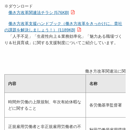
※ダウンロード
働き方改革関連法チラシ [576KB]
働き方改革支援ハンドブック（働き方改革をきっかけに、貴社
の課題を解決しましょう！） [1189KB]
「人手不足」「生産性向上＆業務効率化」「魅力ある職場づく
り＆社員育成」に関する支援制度についてご紹介しています。
働き方改革関連法に関す
内容
名称
時間外労働の上限規制、年次有給休暇な
各労働基準監督署
どに関すること
正規雇用労働者と非正規雇用労働者の不
秋田労働局雇用環境・