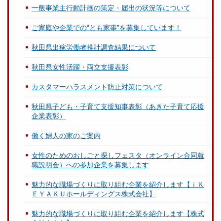
一般事業主行動計画の策定・届出の状況等について
ご家庭や企業での“とも家事”を募集しています！
秋田県出稼労働者推計調査結果について
秋田県女性活躍・両立支援表彰
カスタマーハラスメント防止対策について
秋田県子ども・子育て支援知事表彰（あきた子育て応援
企業表彰）
働く婦人の家のご案内
女性のためのおしごと探しフェスタ（オンライン合同就
職説明会）への参加企業を募集します
魅力的な職場づくりに取り組む企業を紹介します【ｉＫ
ＥＹＡＫＵホールディングス株式会社】
魅力的な職場づくりに取り組む企業を紹介します【株式