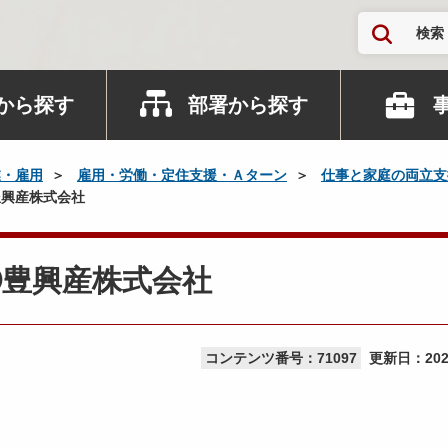
検索
から探す
部署から探す
業・雇用
雇用・労働・定住支援・Ａターン
仕事と家庭の両立支
興産株式会社
④豊興産株式会社
コンテンツ番号：71097
更新日：
20