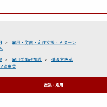
用
雇用・労働・定住支援・Ａターン
革
部
雇用労働政策課
働き方改革
促進事業
産業・雇用