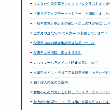
【あきた企業変革アクションプログラム】参加企
「働き方アップデートセミナー」を開催しました
一般事業主行動計画の策定・届出の状況等につい
ご家庭や企業での“とも家事”を募集しています！
秋田県出稼労働者推計調査結果について
秋田県女性活躍・両立支援表彰
カスタマーハラスメント防止対策について
秋田県子ども・子育て支援知事表彰（あきた子育
働く婦人の家のご案内
女性のためのおしごと探しフェスタ（オンライン
魅力的な職場づくりに取り組む企業を紹介します