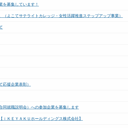
業を募集しています！
。（よこてサテライトカレッジ・女性活躍推進ステップアップ事業）
て
て応援企業表彰）
合同就職説明会）への参加企業を募集します
【ｉＫＥＹＡＫＵホールディングス株式会社】