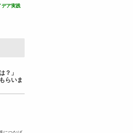
イデア実践
は？」
もらいま
践につなげ