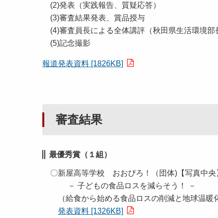
(2)発表（実践報告、質疑応答）
(3)審査結果発表、賞品授与
(4)審査員長による全体講評（秋田県生活環境部
(5)記念撮影
報道発表資料 [1826KB]
審査結果
最優秀賞（１組）
〇新屋高等学校 おおぴろ！（団体)【写真中央
－ 子どもの食品ロスを減らそう！ －
（給食から始める食品ロスの削減と地球温暖
発表資料 [1326KB]