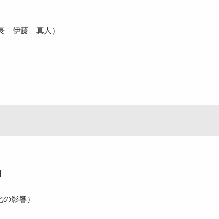
長 伊藤 真人）
】
化の影響）