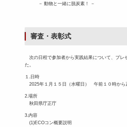
－ 動物と一緒に脱炭素！ －
審査・表彰式
次の日程で参加者から実践結果について、プレゼ
た。
１.日時
2025年１月１５日（水曜日） 午前１０時から
2.場所
秋田県庁正庁
3.内容
(1)ECOコン概要説明