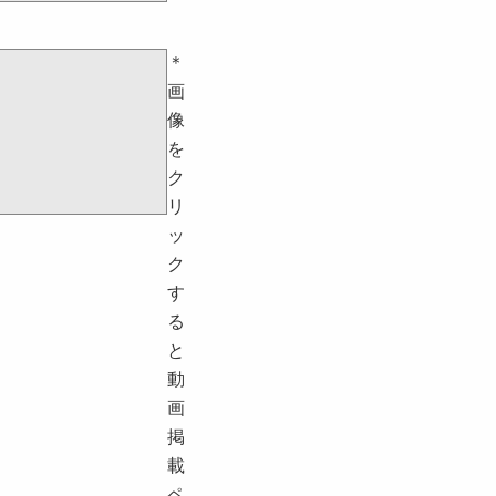
＊
画
像
を
ク
リ
ッ
ク
す
る
と
動
画
掲
載
ペ