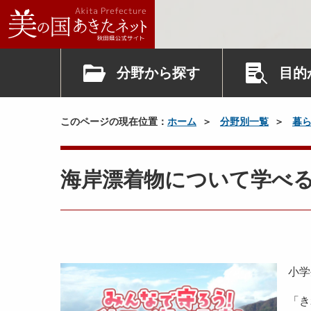
分野から探す
目的
このページの現在位置：
ホーム
分野別一覧
暮
海岸漂着物について学べ
小学
「き