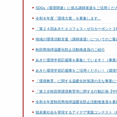
SDGs（環境関連）に係る講師派遣をご活用くだ
令和８年度「環境大賞」を募集します。
「第２４回あきたエコフェス～ゼロカーボンと３
地域の環境活動支援（講師派遣）についてのご案
秋田県地球温暖化防止活動推進員のご紹介
あきた環境学習応援隊を募集しています！（事業
あきた環境学習応援隊をご活用ください！（環境
「環境教育」に関する温暖化対策課の主な事業に
「第２次秋田県環境教育等に関する行動計画【中
令和８年度秋田県地球温暖化防止活動推進員を募
脱炭素社会を実現するアイデア実践コンテスト（EC