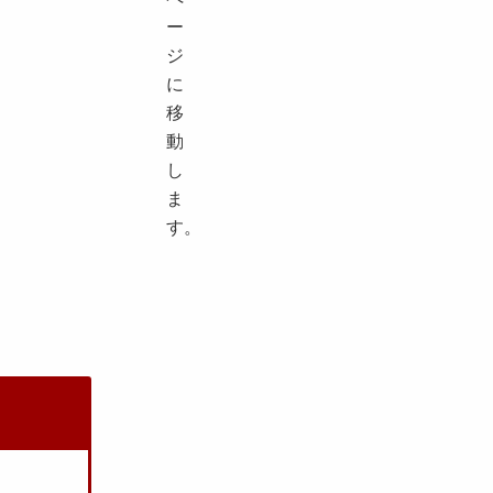
ー
ジ
に
移
動
し
ま
す。