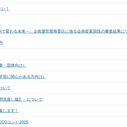
さい！
Rで変わる未来～」企画運営業務委託に係る企画提案競技の審査結果に
内
者・団体向け）
学習に関心がある方向け）
ついて
間見直し版】」について
集します！
Oコン）2025