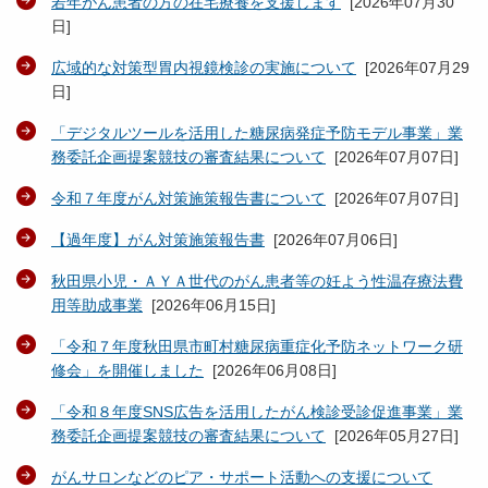
若年がん患者の方の在宅療養を支援します
[
2026年07月30
日
]
広域的な対策型胃内視鏡検診の実施について
[
2026年07月29
日
]
「デジタルツールを活用した糖尿病発症予防モデル事業」業
務委託企画提案競技の審査結果について
[
2026年07月07日
]
令和７年度がん対策施策報告書について
[
2026年07月07日
]
【過年度】がん対策施策報告書
[
2026年07月06日
]
秋田県小児・ＡＹＡ世代のがん患者等の妊よう性温存療法費
用等助成事業
[
2026年06月15日
]
「令和７年度秋田県市町村糖尿病重症化予防ネットワーク研
修会」を開催しました
[
2026年06月08日
]
「令和８年度SNS広告を活用したがん検診受診促進事業」業
務委託企画提案競技の審査結果について
[
2026年05月27日
]
がんサロンなどのピア・サポート活動への支援について