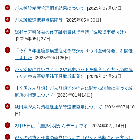
がん検診精度管理調査結果について
[
2025年07月07日
]
がん診療連携拠点病院等
[
2025年05月30日
]
緩和ケア研修会の修了証明書発行申請（医療従事者向け）
[
2025年05月27日
]
「令和６年度糖尿病重症化予防かかりつけ医研修会」を開催
しました
[
2025年05月26日
]
がん治療に伴いウィッグや乳房パッドを購入した方への助成
（がん患者医療用補正具助成事業）
[
2025年04月23日
]
【全国がん登録】がん登録等の推進に関する法律に基づく診
療所の指定について
[
2025年01月14日
]
秋田県がん対策推進企業等連携協定について
[
2024年07月10
日
]
2月15日は「国際小児がんデー」です
[
2024年02月14日
]
がんの治療と仕事の両立について（がんと診断された方へ）