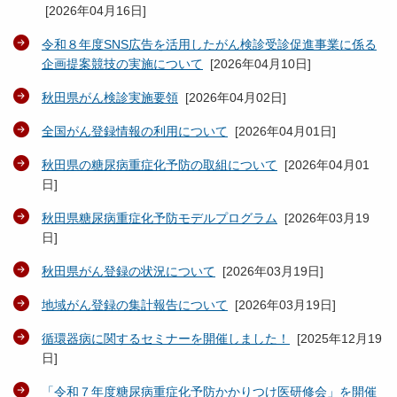
[
2026年04月16日
]
令和８年度SNS広告を活用したがん検診受診促進事業に係る
企画提案競技の実施について
[
2026年04月10日
]
秋田県がん検診実施要領
[
2026年04月02日
]
全国がん登録情報の利用について
[
2026年04月01日
]
秋田県の糖尿病重症化予防の取組について
[
2026年04月01
日
]
秋田県糖尿病重症化予防モデルプログラム
[
2026年03月19
日
]
秋田県がん登録の状況について
[
2026年03月19日
]
地域がん登録の集計報告について
[
2026年03月19日
]
循環器病に関するセミナーを開催しました！
[
2025年12月19
日
]
「令和７年度糖尿病重症化予防かかりつけ医研修会」を開催