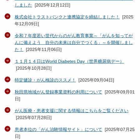
しました
[
2025年12月12日
]
株式会社トラストバンクと連携協定を締結しました！
[
2025
年12月09日
]
令和７年度若い世代からのがん教育事業～「がんを知ってが
んに備えよう 自分の未来は自分でつくる」～を開催しまし
た！
[
2025年11月06日
]
１１月１４日はWorld Diabetes Day（世界糖尿病デー）
[
2025年10月28日
]
特定健診・がん検診のススメ！
[
2025年09月04日
]
秋田県地域がん登録事業資料の利用について
[
2025年09月01
日
]
がん医療・患者支援に関する情報はこちらをご覧ください
[
2025年07月28日
]
患者本位の「がん治験情報サイト」について
[
2025年07月25
日
]