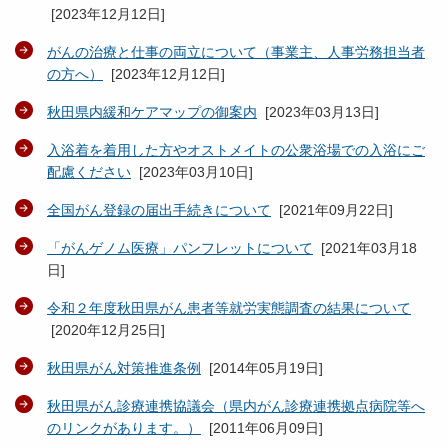
[
2023年12月12日
]
がんの治療と仕事の両立について（事業主、人事労務担当者
の方へ）
[
2023年12月12日
]
秋田県内緩和ケアマップの御案内
[
2023年03月13日
]
入浴着を着用した方やオストメイトの公衆浴場での入浴にご
配慮ください
[
2023年03月10日
]
全国がん登録の届出手続きについて
[
2021年09月22日
]
「がんゲノム医療」パンフレットについて
[
2021年03月18
日
]
令和２年度秋田県がん患者等就労実態調査の結果について
[
2020年12月25日
]
秋田県がん対策推進条例
[
2014年05月19日
]
秋田県がん診療連携協議会（県内がん診療連携拠点病院等へ
のリンクがあります。）
[
2011年06月09日
]