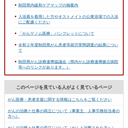
秋田県内緩和ケアマップの御案内
入浴着を着用した方やオストメイトの公衆浴場での入浴
にご配慮ください
「がんゲノム医療」パンフレットについて
令和２年度秋田県がん患者等就労実態調査の結果につい
て
秋田県がん診療連携協議会（県内がん診療連携拠点病院
等へのリンクがあります。）
このページを見ている人がよく見ているページ
がん医療・患者支援に関する情報はこちらをご覧ください
がんの治療と仕事の両立について（事業主、人事労務担当者の
方へ）
がんの治療と仕事の両立について（がんと診断された方へ）