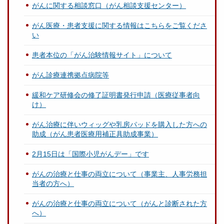
がんに関する相談窓口（がん相談支援センター）
がん医療・患者支援に関する情報はこちらをご覧くださ
い
患者本位の「がん治験情報サイト」について
がん診療連携拠点病院等
緩和ケア研修会の修了証明書発行申請（医療従事者向
け）
がん治療に伴いウィッグや乳房パッドを購入した方への
助成（がん患者医療用補正具助成事業）
2月15日は「国際小児がんデー」です
がんの治療と仕事の両立について（事業主、人事労務担
当者の方へ）
がんの治療と仕事の両立について（がんと診断された方
へ）