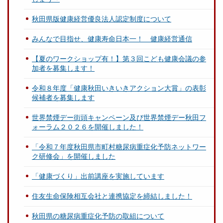
秋田県版健康経営優良法人認定制度について
みんなで目指せ、健康寿命日本一！ 健康経営通信
【夏のワークショップ有！】第３回こども健康会議の参
加者を募集します！
令和８年度「健康秋田いきいきアクション大賞」の表彰
候補者を募集します
世界禁煙デー街頭キャンペーン及び世界禁煙デー秋田フ
ォーラム２０２６を開催しました！
「令和７年度秋田県市町村糖尿病重症化予防ネットワー
ク研修会」を開催しました
「健康づくり」出前講座を実施しています
住友生命保険相互会社と連携協定を締結しました！
秋田県の糖尿病重症化予防の取組について