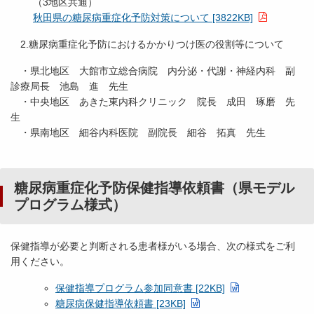
（3地区共通）
秋田県の糖尿病重症化予防対策について [3822KB]
2.糖尿病重症化予防におけるかかりつけ医の役割等について
・県北地区 大館市立総合病院 内分泌・代謝・神経内科 副
診療局長 池島 進 先生
・中央地区 あきた東内科クリニック 院長 成田 琢磨 先
生
・県南地区 細谷内科医院 副院長 細谷 拓真 先生
糖尿病重症化予防保健指導依頼書（県モデル
プログラム様式）
保健指導が必要と判断される患者様がいる場合、次の様式をご利
用ください。
保健指導プログラム参加同意書 [22KB]
糖尿病保健指導依頼書 [23KB]