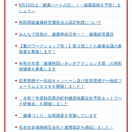
8月10日は「健康ハートの日」！～循環器病を予防しま
しょう～
秋田県版健康経営優良法人認定制度について
みんなで目指せ、健康寿命日本一！ 健康経営通信
【夏のワークショップ有！】第３回こども健康会議の参
加者を募集します！
令和８年度「健康秋田いきいきアクション大賞」の表彰
候補者を募集します
世界禁煙デー街頭キャンペーン及び世界禁煙デー秋田フ
ォーラム２０２６を開催しました！
「令和７年度秋田県市町村糖尿病重症化予防ネットワー
ク研修会」を開催しました
「健康づくり」出前講座を実施しています
住友生命保険相互会社と連携協定を締結しました！