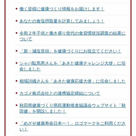
働く皆様に健康づくり情報をお届けします！
あなたの食塩摂取量を計算してみましょう！
令和２年子供と働き盛り世代の食習慣状況調査の結果に
ついて
「新・減塩音頭」を健康づくりにお役立てください！
シャバ駄馬男さんを「あきた健康チャレンジ大使」に任
命しました
相場詩織さんを「あきた健康応援大使」に任命しました
カゴメ株式会社との連携協定締結について
秋田県健康づくり県民運動推進協議会ウェブサイト「秋
田健」を開設しました！
「めざせ健康寿命日本一！」ロゴマークをご利用くださ
い！